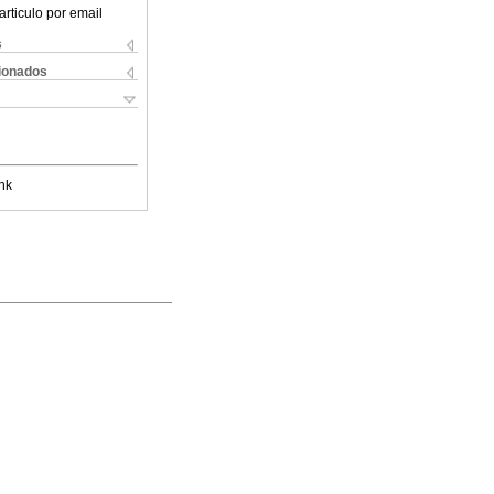
articulo por email
s
cionados
nk