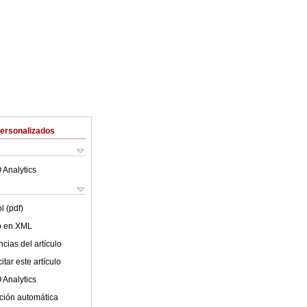
Personalizados
 Analytics
l (pdf)
lo en XML
cias del artículo
tar este artículo
 Analytics
ción automática