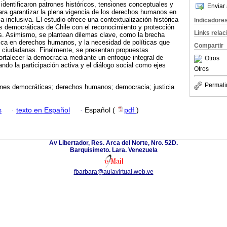
 identificaron patrones históricos, tensiones conceptuales y
Enviar 
ra garantizar la plena vigencia de los derechos humanos en
 inclusiva. El estudio ofrece una contextualización histórica
Indicadore
es democráticas de Chile con el reconocimiento y protección
Links rela
. Asimismo, se plantean dilemas clave, como la brecha
ctica en derechos humanos, y la necesidad de políticas que
Compartir
ciudadanas. Finalmente, se presentan propuestas
fortalecer la democracia mediante un enfoque integral de
Otros
ndo la participación activa y el diálogo social como ejes
Otros
Permali
ones democráticas; derechos humanos; democracia; justicia
s
·
texto en Español
·
Español (
pdf
)
Av Libertador, Res. Arca del Norte, Nro. 52D.
Barquisimeto. Lara. Venezuela
fbarbara@aulavirtual.web.ve