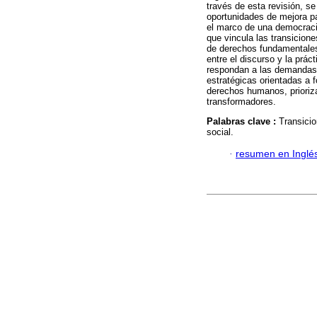
través de esta revisión, se
oportunidades de mejora pa
el marco de una democracia
que vincula las transicion
de derechos fundamentales
entre el discurso y la prá
respondan a las demandas 
estratégicas orientadas a 
derechos humanos, prioriza
transformadores.
Palabras clave :
Transici
social.
·
resumen en Inglé