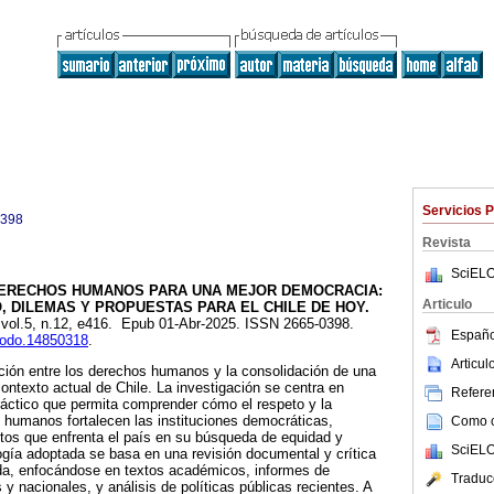
Servicios 
0398
Revista
SciELO
ERECHOS HUMANOS PARA UNA MEJOR DEMOCRACIA:
Articulo
 DILEMAS Y PROPUESTAS PARA EL CHILE DE HOY.
, vol.5, n.12, e416. Epub 01-Abr-2025. ISSN 2665-0398.
Españo
enodo.14850318
.
Articu
lación entre los derechos humanos y la consolidación de una
ontexto actual de Chile. La investigación se centra en
Referen
ráctico que permita comprender cómo el respeto y la
 humanos fortalecen las instituciones democráticas,
Como ci
tos que enfrenta el país en su búsqueda de equidad y
SciELO
logía adoptada se basa en una revisión documental y crítica
zada, enfocándose en textos académicos, informes de
Traduc
y nacionales, y análisis de políticas públicas recientes. A