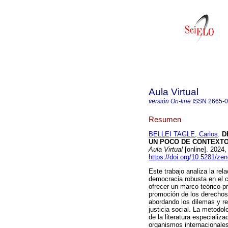
Aula Virtual
versión On-line
ISSN
2665-
Resumen
BELLEI TAGLE, Carlos
.
D
UN POCO DE CONTEXTO,
Aula Virtual
[online]. 2024
https://doi.org/10.5281/z
Este trabajo analiza la re
democracia robusta en el c
ofrecer un marco teórico-p
promoción de los derechos
abordando los dilemas y re
justicia social. La metodo
de la literatura especiali
organismos internacionales 