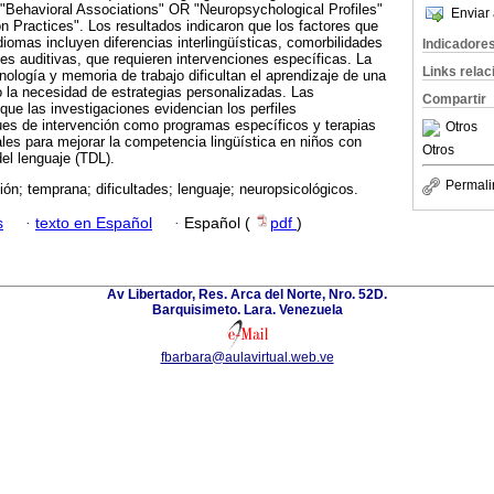
 "Behavioral Associations" OR "Neuropsychological Profiles"
Enviar 
 Practices". Los resultados indicaron que los factores que
diomas incluyen diferencias interlingüísticas, comorbilidades
Indicadore
es auditivas, que requieren intervenciones específicas. La
Links rela
fonología y memoria de trabajo dificultan el aprendizaje de una
 la necesidad de estrategias personalizadas. Las
Compartir
ue las investigaciones evidencian los perfiles
ues de intervención como programas específicos y terapias
Otros
ales para mejorar la competencia lingüística en niños con
Otros
del lenguaje (TDL).
Permali
ión; temprana; dificultades; lenguaje; neuropsicológicos.
s
·
texto en Español
·
Español (
pdf
)
Av Libertador, Res. Arca del Norte, Nro. 52D.
Barquisimeto. Lara. Venezuela
fbarbara@aulavirtual.web.ve