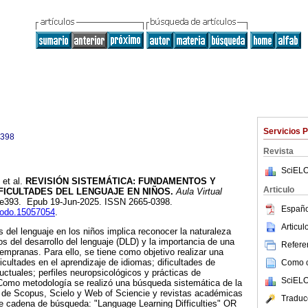
Servicios 
0398
Revista
SciELO
et al.
REVISIÓN SISTEMÁTICA: FUNDAMENTOS Y
Articulo
FICULTADES DEL LENGUAJE EN NIÑOS.
Aula Virtual
13, e393. Epub 19-Jun-2025. ISSN 2665-0398.
Españo
enodo.15057054
.
Articu
s del lenguaje en los niños implica reconocer la naturaleza
nos del desarrollo del lenguaje (DLD) y la importancia de una
Referen
tempranas. Para ello, se tiene como objetivo realizar una
ificultades en el aprendizaje de idiomas; dificultades de
Como ci
uctuales; perfiles neuropsicológicos y prácticas de
SciELO
 Como metodología se realizó una búsqueda sistemática de la
s de Scopus, Scielo y Web of Sciencie y revistas académicas
Traduc
nte cadena de búsqueda: "Language Learning Difficulties" OR