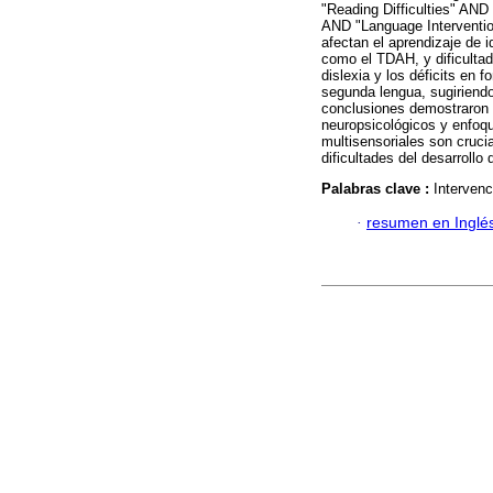
"Reading Difficulties" AND
AND "Language Intervention
afectan el aprendizaje de i
como el TDAH, y dificultad
dislexia y los déficits en 
segunda lengua, sugiriendo
conclusiones demostraron q
neuropsicológicos y enfoq
multisensoriales son cruci
dificultades del desarrollo 
Palabras clave :
Intervenc
·
resumen en Inglé