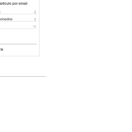
articulo por email
s
cionados
nk