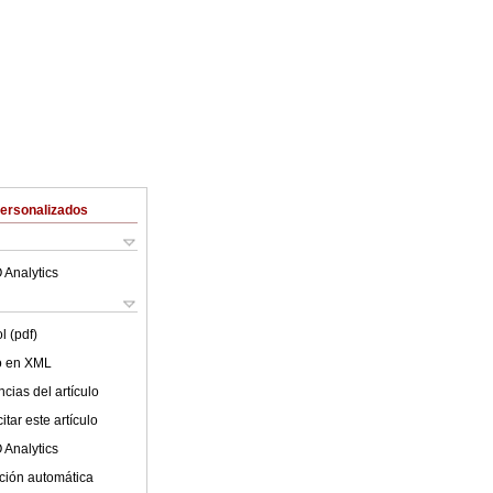
Personalizados
 Analytics
l (pdf)
lo en XML
cias del artículo
tar este artículo
 Analytics
ción automática