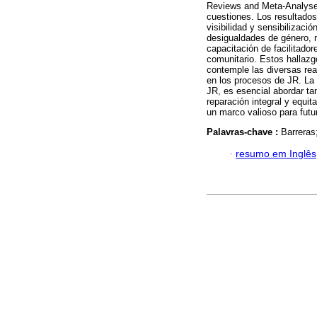
Reviews and Meta-Analyses
cuestiones. Los resultados 
visibilidad y sensibilizació
desigualdades de género, m
capacitación de facilitador
comunitario. Estos hallazg
contemple las diversas rea
en los procesos de JR. La 
JR, es esencial abordar tan
reparación integral y equit
un marco valioso para futur
Palavras-chave :
Barreras;
·
resumo em Inglês