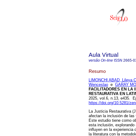
Aula Virtual
versão On-line
ISSN
2665-0
Resumo
LIMONCHI ABAD, Lileya O
Wenceslao
e
GARAY MOR
FACILITADORES EN LA I
RESTAURATIVA EN LATI
2025, vol.6, n.13, e435. 
https://doi.org/10.5281/z
La Justicia Restaurativa (
afectan la inclusión de las
Este estudio tiene como obj
esta inclusión, explorando
influyen en la experiencia 
la literatura con la metod