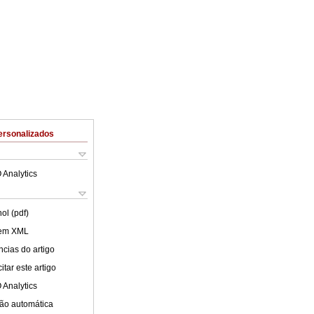
ersonalizados
 Analytics
ol (pdf)
 em XML
cias do artigo
tar este artigo
 Analytics
ão automática