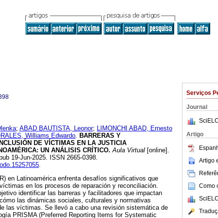
Serviços P
398
Journal
SciELO
lenka
;
ABAD BAUTISTA, Leonor
;
LIMONCHI ABAD, Ernesto
Artigo
ALES, Williams Edwardo
.
BARRERAS Y
NCLUSIÓN DE VÍCTIMAS EN LA JUSTICIA
Espanh
NOAMÉRICA: UN ANÁLISIS CRÍTICO.
Aula Virtual
[online].
Epub 19-Jun-2025. ISSN 2665-0398.
Artigo
enodo.15257055
.
Referên
JR) en Latinoamérica enfrenta desafíos significativos que
 víctimas en los procesos de reparación y reconciliación.
Como ci
etivo identificar las barreras y facilitadores que impactan
SciELO
 cómo las dinámicas sociales, culturales y normativas
de las víctimas. Se llevó a cabo una revisión sistemática de
Traduç
ología PRISMA (Preferred Reporting Items for Systematic