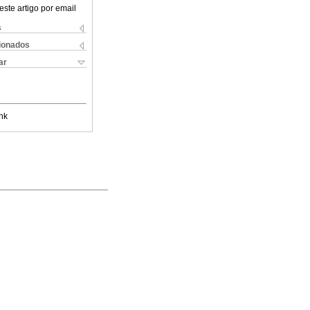
este artigo por email
s
cionados
ar
nk