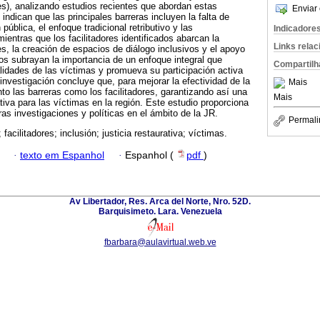
), analizando estudios recientes que abordan estas
Enviar 
indican que las principales barreras incluyen la falta de
n pública, el enfoque tradicional retributivo y las
Indicadore
ientras que los facilitadores identificados abarcan la
Links rela
es, la creación de espacios de diálogo inclusivos y el apoyo
os subrayan la importancia de un enfoque integral que
Compartilh
lidades de las víctimas y promueva su participación activa
investigación concluye que, para mejorar la efectividad de la
Mais
to las barreras como los facilitadores, garantizando así una
Mais
ativa para las víctimas en la región. Este estudio proporciona
as investigaciones y políticas en el ámbito de la JR.
Permali
 facilitadores; inclusión; justicia restaurativa; víctimas.
·
texto em Espanhol
·
Espanhol (
pdf
)
Av Libertador, Res. Arca del Norte, Nro. 52D.
Barquisimeto. Lara. Venezuela
fbarbara@aulavirtual.web.ve