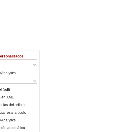
Personalizados
 Analytics
l (pdf)
lo en XML
cias del artículo
tar este artículo
 Analytics
ción automática