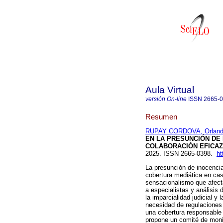
Aula Virtual
versión On-line
ISSN
2665-
Resumen
RUPAY CORDOVA, Orlando
EN LA PRESUNCIÓN DE
COLABORACIÓN EFICAZ
2025. ISSN 2665-0398.
ht
La presunción de inocenci
cobertura mediática en ca
sensacionalismo que afecta
a especialistas y análisis
la imparcialidad judicial y 
necesidad de regulaciones 
una cobertura responsable
propone un comité de monit