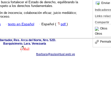
n busca fortalecer el Estado de derecho, equilibrando la
Enviar 
respeto a los derechos fundamentales.
Indicadore
n de inocencia; colaboración eficaz; juicio mediático;
Links rela
roceso.
Compartir
s
·
texto en Español
·
Español (
pdf
)
Otros
Otros
ibertador, Res. Arca del Norte, Nro. 52D.
Permali
Barquisimeto. Lara. Venezuela
fbarbara@aulavirtual.web.ve