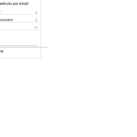
articulo por email
s
cionados
nk