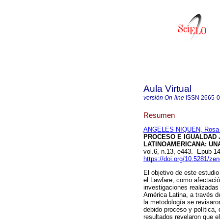
Aula Virtual
versión On-line
ISSN
2665-
Resumen
ANGELES NIQUEN, Rosa 
PROCESO E IGUALDAD J
LATINOAMERICANA: UNA
vol.6, n.13, e443. Epub 1
https://doi.org/10.5281/z
El objetivo de este estudio 
el Lawfare, como afectació
investigaciones realizadas
América Latina, a través 
la metodología se revisaro
debido proceso y política, 
resultados revelaron que el