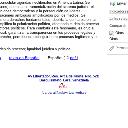
consolidar agendas neoliberales en América Latina. Se
Enviar 
nes, como la instrumentalización del sistema judicial, el
tuciones democráticas y la persecución de líderes
Indicadore
saciones ambiguas amplificadas por los medios. Se
Links rela
lnera derechos fundamentales, debilita la confianza en las
amplifica la polarización política, afectando el debido proceso
Compartir
actores políticos. Para combatir este fenómeno, es crucial
icial, garantizar la transparencia en los procesos legales y
Otros
erecho, permitiendo distinguir entre procesos legítimos y el
Otros
Permali
debido proceso; igualdad jurídica y política.
s
·
texto en Español
·
Español (
pdf
)
Av Libertador, Res. Arca del Norte, Nro. 52D.
Barquisimeto. Lara. Venezuela
fbarbara@aulavirtual.web.ve