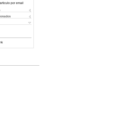
articulo por email
s
cionados
nk