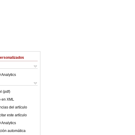
Personalizados
 Analytics
l (pdf)
lo en XML
cias del artículo
tar este artículo
 Analytics
ción automática