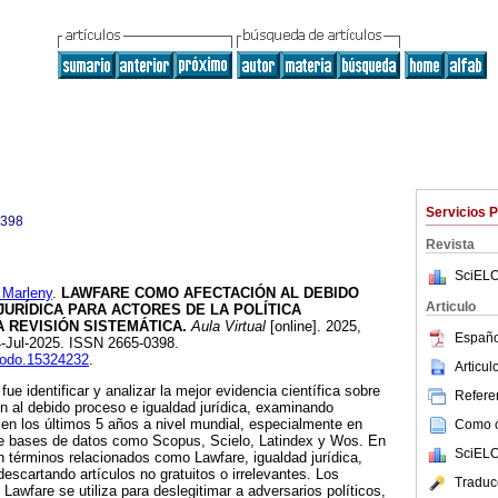
Servicios 
0398
Revista
SciELO
Marleny
.
LAWFARE COMO AFECTACIÓN AL DEBIDO
Articulo
URÍDICA PARA ACTORES DE LA POLÍTICA
 REVISIÓN SISTEMÁTICA.
Aula Virtual
[online]. 2025,
Españo
4-Jul-2025. ISSN 2665-0398.
enodo.15324232
.
Articu
fue identificar y analizar la mejor evidencia científica sobre
Referen
n al debido proceso e igualdad jurídica, examinando
 en los últimos 5 años a nivel mundial, especialmente en
Como ci
de bases de datos como Scopus, Scielo, Latindex y Wos. En
SciELO
n términos relacionados como Lawfare, igualdad jurídica,
descartando artículos no gratuitos o irrelevantes. Los
Traduc
 Lawfare se utiliza para deslegitimar a adversarios políticos,