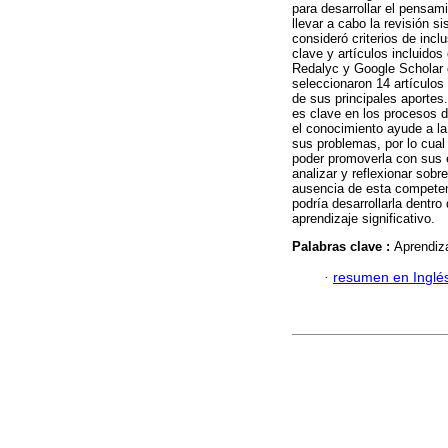
para desarrollar el pensam
llevar a cabo la revisión 
consideró criterios de inc
clave y artículos incluid
Redalyc y Google Scholar q
seleccionaron 14 artículos 
de sus principales aportes
es clave en los procesos 
el conocimiento ayude a la
sus problemas, por lo cual
poder promoverla con sus 
analizar y reflexionar sobr
ausencia de esta competen
podría desarrollarla dentro
aprendizaje significativo.
Palabras clave :
Aprendiza
·
resumen en Inglé