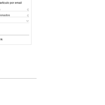
articulo por email
s
cionados
nk