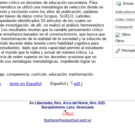
iento crítico en docentes de educación secundaria. Para
Enviar 
sistemática se utilizó una metodología de selección donde se
lusión y exclusión como los años de publicación, palabras
Indicadore
os en bases de datos como Scopus, SciELO, Latindex,
Links rela
uedando identificados 53 artículos de los cuales se
de investigación, de allí, se realizó el análisis hermeneútico
Compartir
. Los resultados revelan que la variable pensamiento crítico
de enseñanza basados en el constructivismo, que busca que
Otros
 transformación de la realidad de la sociedad y la solución de
Otros
 todo docente debe tenerla como habilidad cognitiva para
estudiantes, dado que esta capacidad permite al estudiante
Permali
e el mundo que le rodea y actuar de manera critica. La
cia de orden superior en los docentes ocasiona que no
 de sus estrategias metodológicas, impidiendo lograr un
je; competencia; currículo; educación; trasformación.
s
·
texto en Español
·
Español (
pdf
)
Av Libertador, Res. Arca del Norte, Nro. 52D.
Barquisimeto. Lara. Venezuela
fbarbara@aulavirtual.web.ve