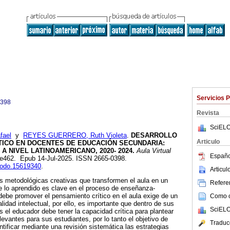
Servicios 
0398
Revista
SciELO
fael
y
REYES GUERRERO, Ruth Violeta
.
DESARROLLO
Articulo
TICO EN DOCENTES DE EDUCACIÓN SECUNDARIA:
A NIVEL LATINOAMERICANO, 2020- 2024.
Aula Virtual
Españo
3, e462. Epub 14-Jul-2025. ISSN 2665-0398.
enodo.15619340
.
Articu
ias metodológicas creativas que transformen el aula en un
Referen
e lo aprendido es clave en el proceso de enseñanza-
 debe promover el pensamiento crítico en el aula exige de un
Como ci
idad intelectual, por ello, es importante que dentro de sus
SciELO
 el educador debe tener la capacidad crítica para plantear
evantes para sus estudiantes, por lo tanto el objetivo de
Traduc
ntificar mediante una revisión sistemática las estrategias