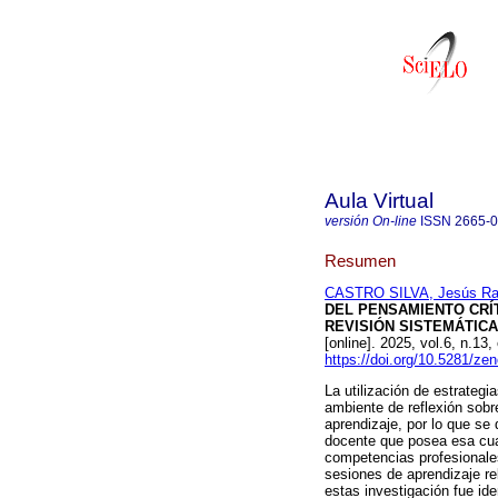
Aula Virtual
versión On-line
ISSN
2665-
Resumen
CASTRO SILVA, Jesús Ra
DEL PENSAMIENTO CRÍ
REVISIÓN SISTEMÁTICA 
[online]. 2025, vol.6, n.1
https://doi.org/10.5281/z
La utilización de estrateg
ambiente de reflexión sobr
aprendizaje, por lo que se
docente que posea esa cual
competencias profesionales
sesiones de aprendizaje rel
estas investigación fue ide