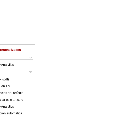
Personalizados
 Analytics
l (pdf)
lo en XML
cias del artículo
tar este artículo
 Analytics
ción automática