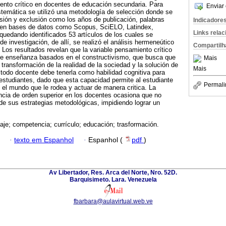
iento crítico en docentes de educación secundaria. Para
Enviar 
sistemática se utilizó una metodología de selección donde se
lusión y exclusión como los años de publicación, palabras
Indicadore
os en bases de datos como Scopus, SciELO, Latindex,
Links rela
uedando identificados 53 artículos de los cuales se
de investigación, de allí, se realizó el análisis hermeneútico
Compartilh
. Los resultados revelan que la variable pensamiento crítico
de enseñanza basados en el constructivismo, que busca que
Mais
 transformación de la realidad de la sociedad y la solución de
Mais
 todo docente debe tenerla como habilidad cognitiva para
estudiantes, dado que esta capacidad permite al estudiante
Permali
e el mundo que le rodea y actuar de manera critica. La
cia de orden superior en los docentes ocasiona que no
 de sus estrategias metodológicas, impidiendo lograr un
aje; competencia; currículo; educación; trasformación.
·
texto em Espanhol
·
Espanhol (
pdf
)
Av Libertador, Res. Arca del Norte, Nro. 52D.
Barquisimeto. Lara. Venezuela
fbarbara@aulavirtual.web.ve