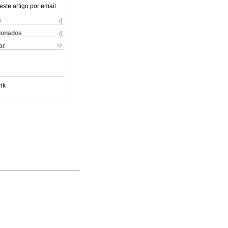
este artigo por email
s
cionados
ar
nk