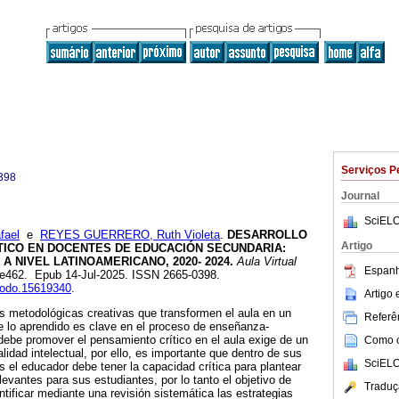
Serviços P
398
Journal
SciELO
fael
e
REYES GUERRERO, Ruth Violeta
.
DESARROLLO
Artigo
TICO EN DOCENTES DE EDUCACIÓN SECUNDARIA:
A NIVEL LATINOAMERICANO, 2020- 2024.
Aula Virtual
Espanh
3, e462. Epub 14-Jul-2025. ISSN 2665-0398.
enodo.15619340
.
Artigo
ias metodológicas creativas que transformen el aula en un
Referên
e lo aprendido es clave en el proceso de enseñanza-
 debe promover el pensamiento crítico en el aula exige de un
Como ci
idad intelectual, por ello, es importante que dentro de sus
SciELO
 el educador debe tener la capacidad crítica para plantear
evantes para sus estudiantes, por lo tanto el objetivo de
Traduç
ntificar mediante una revisión sistemática las estrategias