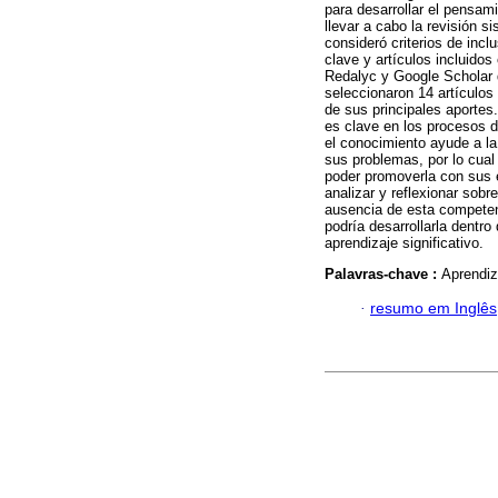
para desarrollar el pensam
llevar a cabo la revisión 
consideró criterios de inc
clave y artículos incluid
Redalyc y Google Scholar q
seleccionaron 14 artículos 
de sus principales aportes
es clave en los procesos 
el conocimiento ayude a la
sus problemas, por lo cual
poder promoverla con sus 
analizar y reflexionar sobr
ausencia de esta competen
podría desarrollarla dentro
aprendizaje significativo.
Palavras-chave :
Aprendiz
·
resumo em Inglês