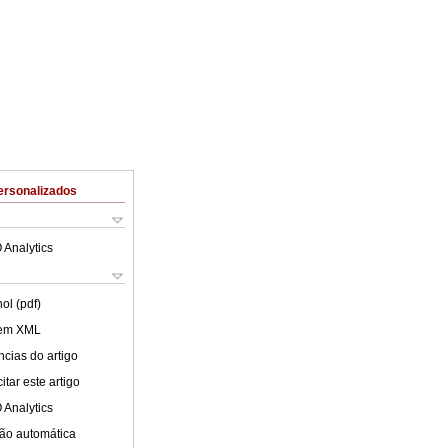
ersonalizados
 Analytics
ol (pdf)
 em XML
cias do artigo
tar este artigo
 Analytics
ão automática