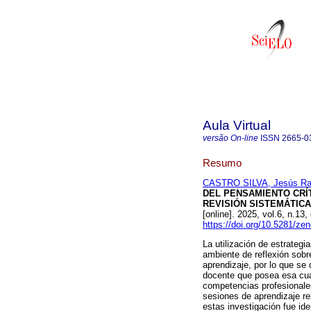
Aula Virtual
versão On-line
ISSN
2665-0
Resumo
CASTRO SILVA, Jesús Ra
DEL PENSAMIENTO CRÍ
REVISIÓN SISTEMÁTICA 
[online]. 2025, vol.6, n.1
https://doi.org/10.5281/z
La utilización de estrateg
ambiente de reflexión sobr
aprendizaje, por lo que se
docente que posea esa cual
competencias profesionales
sesiones de aprendizaje rel
estas investigación fue ide