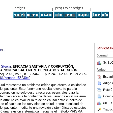
Serviços P
398
Journal
SciELO
 Stewar
.
EFICACIA SANITARIA Y CORRUPCIÓN:
Artigo
LACIÓN CAUSAL ENTRE PECULADO Y ATENCIÓN
ne]. 2025, vol.6, n.13, e467. Epub 24-Jul-2025. ISSN 2665-
Espanh
5281/zenodo.15823040
.
Artigo
alud representa un problema crítico que afecta la calidad de
del paciente. Este fenómeno resulta relevante para la
Referên
 corrupción no solo desvía recursos esenciales para la
también socava la confianza de los usuarios en el sistema
Como ci
e artículo es evaluar la relación causal entre el delito de
SciELO
 de eficacia de los servicios de salud, como la calidad de
 del paciente, mediante una revisión sistemática de estudios
Traduç
lizó una revisión sistemática mediante el método PRISMA