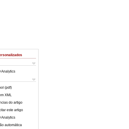
ersonalizados
 Analytics
ol (pdf)
 em XML
cias do artigo
tar este artigo
 Analytics
ão automática