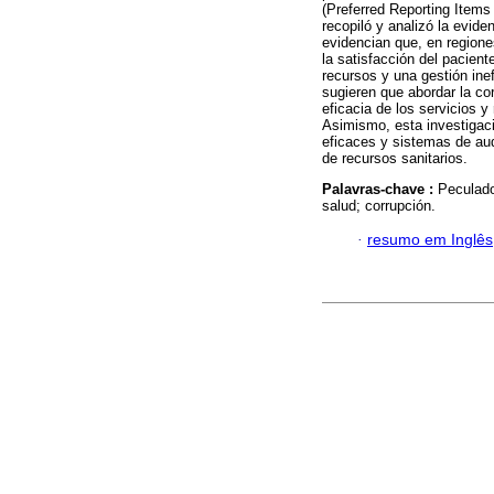
(Preferred Reporting Item
recopiló y analizó la eviden
evidencian que, en regione
la satisfacción del pacient
recursos y una gestión ine
sugieren que abordar la co
eficacia de los servicios y
Asimismo, esta investigaci
eficaces y sistemas de aud
de recursos sanitarios.
Palavras-chave :
Peculado
salud; corrupción.
·
resumo em Inglês