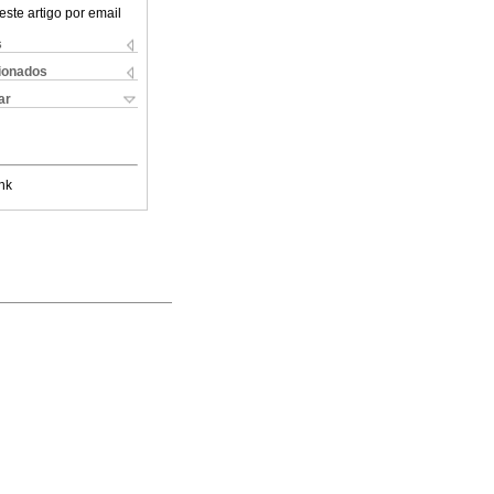
este artigo por email
s
cionados
ar
nk