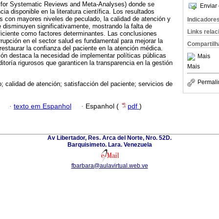
s for Systematic Reviews and Meta-Analyses) donde se
Enviar 
cia disponible en la literatura científica. Los resultados
s con mayores niveles de peculado, la calidad de atención y
Indicadore
e disminuyen significativamente, mostrando la falta de
Links rela
ficiente como factores determinantes. Las conclusiones
rrupción en el sector salud es fundamental para mejorar la
Compartilh
 restaurar la confianza del paciente en la atención médica.
ón destaca la necesidad de implementar políticas públicas
Mais
itoría rigurosos que garanticen la transparencia en la gestión
Mais
Permali
; calidad de atención; satisfacción del paciente; servicios de
·
texto em Espanhol
·
Espanhol (
pdf
)
Av Libertador, Res. Arca del Norte, Nro. 52D.
Barquisimeto. Lara. Venezuela
fbarbara@aulavirtual.web.ve