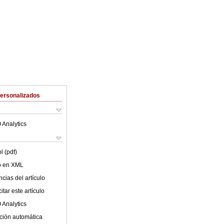
Personalizados
 Analytics
l (pdf)
lo en XML
cias del artículo
tar este artículo
 Analytics
ción automática