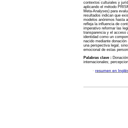
contextos culturales y jurí
aplicando el método PRISM
Meta-Analyses) para evaluar
resultados indican que exi
modelos anónimos hasta aqu
refleja la influencia de co
imperativo reformar las leg
transparencia y el acceso 
identidad como un componen
nacido mediante donación 
una perspectiva legal, sin
emocional de estas person
Palabras clave :
Donación
internacionales; percepcio
·
resumen en Inglé