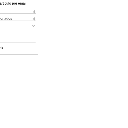
articulo por email
s
cionados
nk