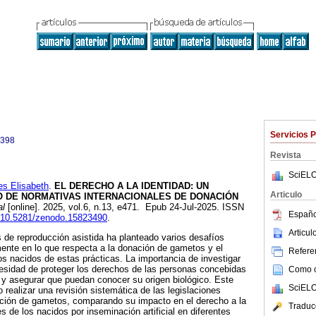
Servicios 
0398
Revista
SciELO
 Elisabeth
.
EL DERECHO A LA IDENTIDAD: UN
Articulo
O DE NORMATIVAS INTERNACIONALES DE DONACIÓN
al
[online]. 2025, vol.6, n.13, e471. Epub 24-Jul-2025. ISSN
Españo
rg/10.5281/zenodo.15823490
.
Articu
 de reproducción asistida ha planteado varios desafíos
mente en lo que respecta a la donación de gametos y el
Referen
los nacidos de estas prácticas. La importancia de investigar
cesidad de proteger los derechos de las personas concebidas
Como ci
 y asegurar que puedan conocer su origen biológico. Este
SciELO
o realizar una revisión sistemática de las legislaciones
ación de gametos, comparando su impacto en el derecho a la
Traduc
s de los nacidos por inseminación artificial en diferentes