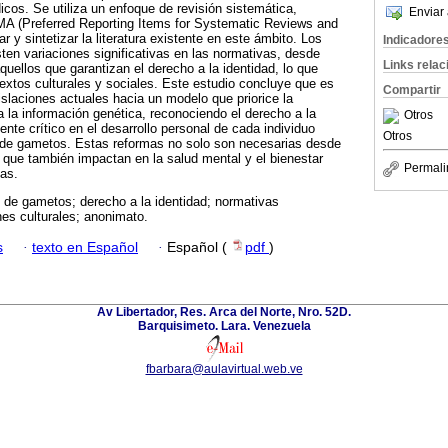
dicos. Se utiliza un enfoque de revisión sistemática,
Enviar 
A (Preferred Reporting Items for Systematic Reviews and
 y sintetizar la literatura existente en este ámbito. Los
Indicadore
sten variaciones significativas en las normativas, desde
Links rela
ellos que garantizan el derecho a la identidad, lo que
ntextos culturales y sociales. Este estudio concluye que es
Compartir
islaciones actuales hacia un modelo que priorice la
a la información genética, reconociendo el derecho a la
Otros
te crítico en el desarrollo personal de cada individuo
Otros
de gametos. Estas reformas no solo son necesarias desde
o que también impactan en la salud mental y el bienestar
Permali
as.
 de gametos; derecho a la identidad; normativas
nes culturales; anonimato.
s
·
texto en Español
·
Español (
pdf
)
Av Libertador, Res. Arca del Norte, Nro. 52D.
Barquisimeto. Lara. Venezuela
fbarbara@aulavirtual.web.ve