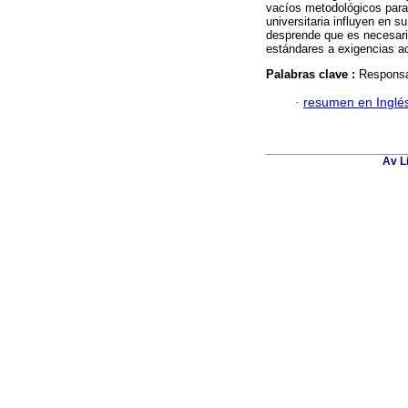
vacíos metodológicos para 
universitaria influyen en 
desprende que es necesari
estándares a exigencias ac
Palabras clave :
Responsab
·
resumen en Inglé
Av L