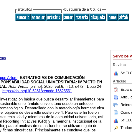
Servicios 
0398
Revista
SciELO
ue Arturo
.
ESTRATEGIAS DE COMUNICACIÓN
Articulo
PONSABILIDAD SOCIAL UNIVERSITARIA: IMPACTO EN
NAL.
Aula Virtual
[online]. 2025, vol.6, n.13, e472. Epub 24-
Españo
8.
https://doi.org/10.5281/zenodo.15823561
.
Articu
 investigación básica que busca desarrollar lineamientos para
ostenible en el ámbito universitario desde un enfoque
Referen
enomenológico. Desarrollado con la metodología hermenéutica
 el objetivo de desarrollo sostenible 4. Para este fin fueron
Como ci
sostenibilidad y miembros de la comunidad universitaria, así
SciELO
Reporting Initiatives (GRI) y la memoria institucional de la
io; para el análisis de estas fuentes se utilizaron guía de
Traduc
 y fichas sincréticas. Principalmente se concluye que los