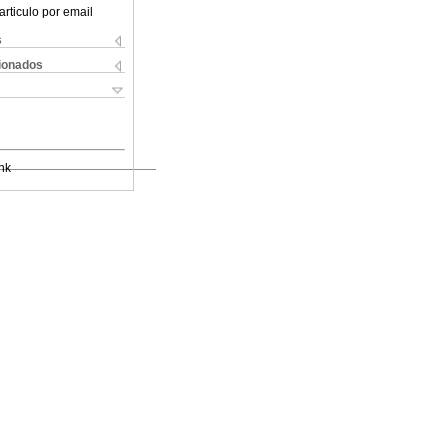
articulo por email
s
cionados
nk