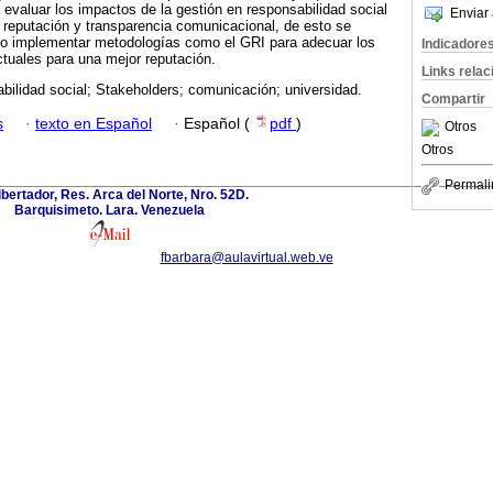
evaluar los impactos de la gestión en responsabilidad social
Enviar 
su reputación y transparencia comunicacional, de esto se
o implementar metodologías como el GRI para adecuar los
Indicadore
tuales para una mejor reputación.
Links rela
ilidad social; Stakeholders; comunicación; universidad.
Compartir
s
·
texto en Español
·
Español (
pdf
)
Otros
Otros
Permali
ibertador, Res. Arca del Norte, Nro. 52D.
Barquisimeto. Lara. Venezuela
fbarbara@aulavirtual.web.ve