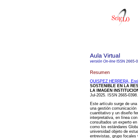
Aula Virtual
versión On-line
ISSN
2665-
Resumen
QUISPEZ HERRERA, Enriq
SOSTENIBLE EN LA RES
LA IMAGEN INSTITUCIO
Jul-2025. ISSN 2665-039
Este artículo surge de una
una gestión comunicación s
cuantitativo y un diseño f
interpretativa, en línea con
consultados un experto en 
como los estándares Global 
universidad objeto de estud
entrevistas, grupo focales