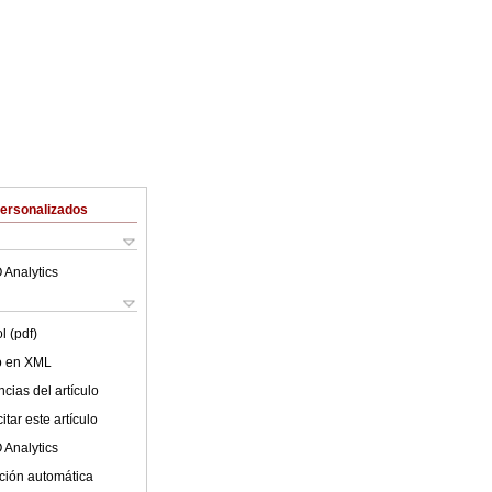
Personalizados
 Analytics
l (pdf)
lo en XML
cias del artículo
tar este artículo
 Analytics
ción automática