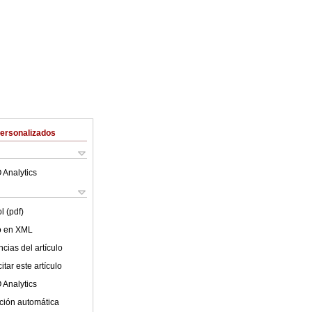
Personalizados
 Analytics
l (pdf)
lo en XML
cias del artículo
tar este artículo
 Analytics
ción automática