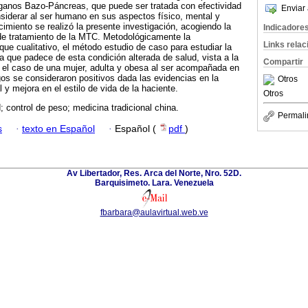
ganos Bazo-Páncreas, que puede ser tratada con efectividad
Enviar 
nsiderar al ser humano en sus aspectos físico, mental y
imiento se realizó la presente investigación, acogiendo la
Indicadore
e tratamiento de la MTC. Metodológicamente la
Links rela
que cualitativo, el método estudio de caso para estudiar la
na que padece de esta condición alterada de salud, vista a la
Compartir
 el caso de una mujer, adulta y obesa al ser acompañada en
gos se consideraron positivos dada las evidencias en la
Otros
 y mejora en el estilo de vida de la haciente.
Otros
 control de peso; medicina tradicional china.
Permali
s
·
texto en Español
·
Español (
pdf
)
Av Libertador, Res. Arca del Norte, Nro. 52D.
Barquisimeto. Lara. Venezuela
fbarbara@aulavirtual.web.ve