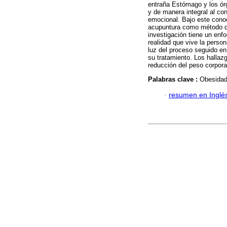
entraña Estómago y los ór
y de manera integral al co
emocional. Bajo este conoc
acupuntura como método d
investigación tiene un enfo
realidad que vive la perso
luz del proceso seguido en
su tratamiento. Los hallaz
reducción del peso corporal
Palabras clave :
Obesidad;
·
resumen en Inglé