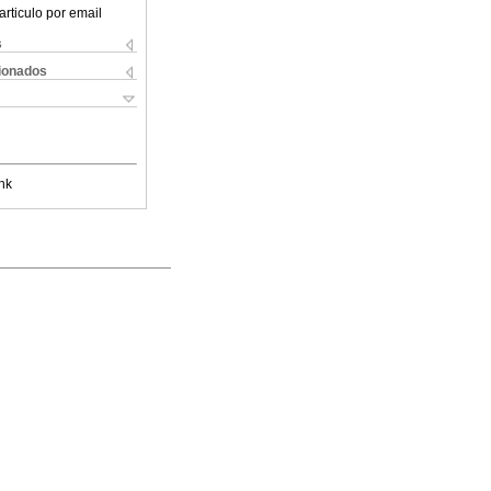
articulo por email
s
cionados
nk