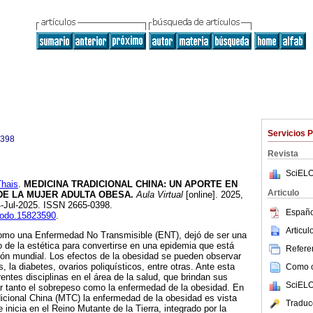
Servicios 
0398
Revista
SciELO
hais
.
MEDICINA TRADICIONAL CHINA: UN APORTE EN
Articulo
DE LA MUJER ADULTA OBESA.
Aula Virtual
[online]. 2025,
4-Jul-2025. ISSN 2665-0398.
Españo
enodo.15823590
.
Articu
omo una Enfermedad No Transmisible (ENT), dejó de ser una
 de la estética para convertirse en una epidemia que está
Referen
ión mundial. Los efectos de la obesidad se pueden observar
 la diabetes, ovarios poliquísticos, entre otras. Ante esta
Como ci
rentes disciplinas en el área de la salud, que brindan sus
SciELO
r tanto el sobrepeso como la enfermedad de la obesidad. En
dicional China (MTC) la enfermedad de la obesidad es vista
Traduc
inicia en el Reino Mutante de la Tierra, integrado por la