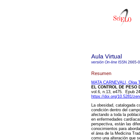
Aula Virtual
versión On-line
ISSN
2665-
Resumen
MATA CARNEVALI, Olga T
EL CONTROL DE PESO 
vol.6, n.13, e475. Epub 2
https://doi.org/10.5281/z
La obesidad, catalogada c
condición dentro del campo
afectando a toda la poblac
en enfermedades cardíacas,
perspectiva, están las dife
conocimientos para aborda
el área de la Medicina Tra
como una alteración que se 