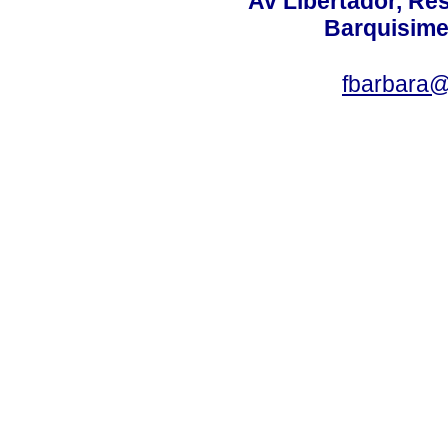
Av Libertador, Res
Barquisime
fbarbara@