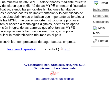
 a una muestra de 382 MYPE seleccionadas mediante muestra
Enviar 
 evidenciaron que el 68.4% de las MYPE enfrentan dificultades
icativo, siendo las principales limitaciones la falta de
Indicadore
 los elevados costes de implementación y lo complicado de
Links rela
stos descubrimientos enfatizan que importante es fortalecer
e las MYPE, mejorar el soporte institucional y promover
Compartilh
liten el acceso a tecnologías digitales, además de aporta
ensión integral de las barreras que afrontan las MYPE
Mais
de adopción en la facturación electrónica, y propone
Mais
ulsar la modernización tributaria en el país.
Permali
electrónica; comprobantes de pago; factura; empresa.
·
texto em Espanhol
·
Espanhol (
pdf
)
Av Libertador, Res. Arca del Norte, Nro. 52D.
Barquisimeto. Lara. Venezuela
fbarbara@aulavirtual.web.ve