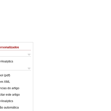
ersonalizados
 Analytics
ol (pdf)
 em XML
cias do artigo
tar este artigo
 Analytics
ão automática