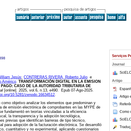
Serviços P
398
Journal
SciELO
liam Jesús
;
CONTRERAS RIVERA, Roberto Julio
e
Artigo
 Américo
.
TRANSFORMACIÓN DIGITAL EN LA EMISION
PAGO: CASO DE LA AUTORIDAD TRIBUTARIA DE
Espanh
al
[online]. 2025, vol.6, n.13, e490. Epub 07-Ago-2025.
doi.org/10.5281/zenodo.16634512
.
Artigo
o como objetivo analizar los elementos que predominan y
Referên
ema de emisión electrónica de comprobantes en las MYPE de
e fundamentó en teorías vinculadas a la eficiencia
Como ci
iscal, la transparencia y la adopción tecnológica,
SciELO
s previas que identifican barreras de tipo técnico,
nal para adopción de la facturación electrónica. Se desarrolló
Traduç
co, cuantitativo y no experimental, aplicando cuestionarios