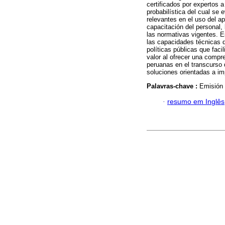
certificados por expertos
probabilística del cual se
relevantes en el uso del apl
capacitación del personal,
las normativas vigentes. E
las capacidades técnicas d
políticas públicas que faci
valor al ofrecer una compr
peruanas en el transcurso 
soluciones orientadas a imp
Palavras-chave :
Emisión 
·
resumo em Inglês