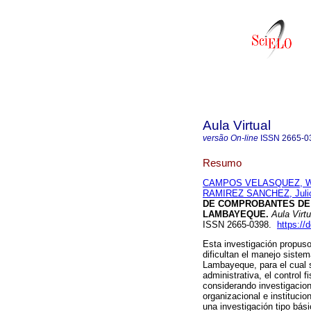
Aula Virtual
versão On-line
ISSN
2665-0
Resumo
CAMPOS VELASQUEZ, Wil
RAMIREZ SANCHEZ, Julio
DE COMPROBANTES DE 
LAMBAYEQUE.
Aula Virtu
ISSN 2665-0398.
https://
Esta investigación propus
dificultan el manejo sist
Lambayeque, para el cual s
administrativa, el control f
considerando investigacione
organizacional e institucio
una investigación tipo bási