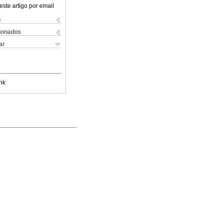
este artigo por email
s
cionados
ar
nk