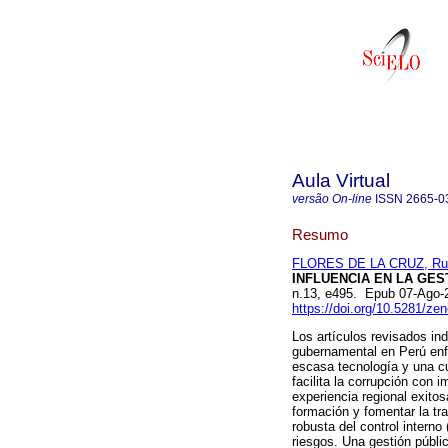
Aula Virtual
versão On-line
ISSN
2665-0
Resumo
FLORES DE LA CRUZ, Russ
INFLUENCIA EN LA GES
n.13, e495. Epub 07-Ago-
https://doi.org/10.5281/z
Los artículos revisados ind
gubernamental en Perú enfre
escasa tecnología y una cul
facilita la corrupción con 
experiencia regional exitos
formación y fomentar la tr
robusta del control interno 
riesgos. Una gestión públic