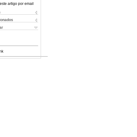
este artigo por email
s
cionados
ar
nk