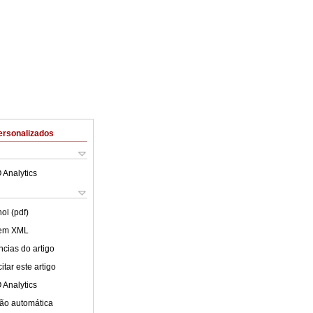
ersonalizados
 Analytics
ol (pdf)
 em XML
cias do artigo
tar este artigo
 Analytics
ão automática