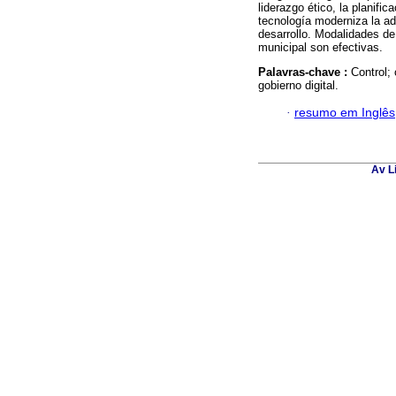
liderazgo ético, la planifi
tecnología moderniza la ad
desarrollo. Modalidades de
municipal son efectivas.
Palavras-chave :
Control; 
gobierno digital.
·
resumo em Inglês
Av L