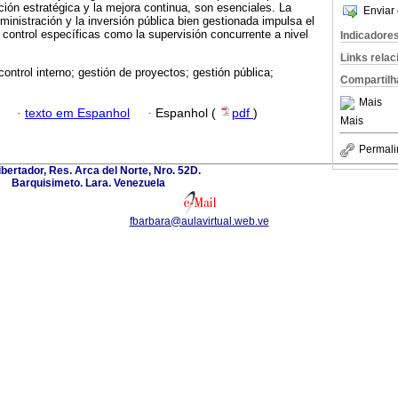
cación estratégica y la mejora continua, son esenciales. La
Enviar 
ministración y la inversión pública bien gestionada impulsa el
 control específicas como la supervisión concurrente a nivel
Indicadore
Links rela
control interno; gestión de proyectos; gestión pública;
Compartilh
Mais
·
texto em Espanhol
·
Espanhol (
pdf
)
Mais
Permali
ibertador, Res. Arca del Norte, Nro. 52D.
Barquisimeto. Lara. Venezuela
fbarbara@aulavirtual.web.ve