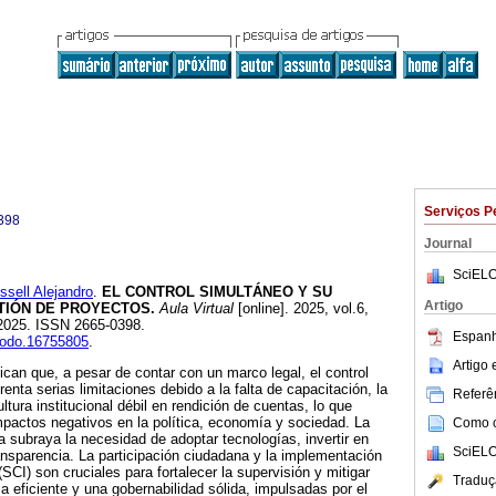
Serviços P
398
Journal
SciELO
ell Alejandro
.
EL CONTROL SIMULTÁNEO Y SU
Artigo
TIÓN DE PROYECTOS.
Aula Virtual
[online]. 2025, vol.6,
2025. ISSN 2665-0398.
Espanh
enodo.16755805
.
Artigo
ican que, a pesar de contar con un marco legal, el control
nta serias limitaciones debido a la falta de capacitación, la
Referên
tura institucional débil en rendición de cuentas, lo que
impactos negativos en la política, economía y sociedad. La
Como ci
a subraya la necesidad de adoptar tecnologías, invertir en
SciELO
ansparencia. La participación ciudadana y la implementación
(SCI) son cruciales para fortalecer la supervisión y mitigar
Traduç
a eficiente y una gobernabilidad sólida, impulsadas por el