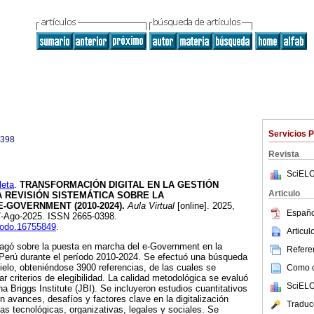
Servicios 
0398
Revista
SciELO
leta
.
TRANSFORMACIÓN DIGITAL EN LA GESTIÓN
Articulo
 REVISIÓN SISTEMÁTICA SOBRE LA
-GOVERNMENT (2010-2024).
Aula Virtual
[online]. 2025,
Españo
07-Ago-2025. ISSN 2665-0398.
enodo.16755849
.
Articu
dagó sobre la puesta en marcha del e-Government en la
Referen
 Perú durante el período 2010-2024. Se efectuó una búsqueda
elo, obteniéndose 3900 referencias, de las cuales se
Como ci
ar criterios de elegibilidad. La calidad metodológica se evaluó
SciELO
a Briggs Institute (JBI). Se incluyeron estudios cuantitativos
n avances, desafíos y factores clave en la digitalización
Traduc
s tecnológicas, organizativas, legales y sociales. Se