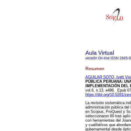
Aula Virtual
versión On-line
ISSN
2665-
Resumen
AGUILAR SOTO, Ivett Vio
PÚBLICA PERUANA: UNA
IMPLEMENTACIÓN DEL E
vol.6, n.13, e496. Epub 
https://doi.org/10.5281/z
La revisión sistemática in
administración pública del
en Scopus, ProQuest y Sci
seleccionaron 60 tras aplic
con herramientas del Joann
y cualitativos que abordaro
gubernamental desde óptica