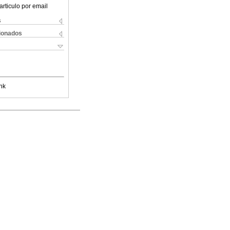
articulo por email
s
cionados
nk