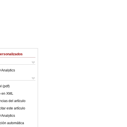
Personalizados
 Analytics
l (pdf)
lo en XML
cias del artículo
tar este artículo
 Analytics
ción automática