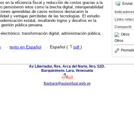
s en la eficiencia fiscal y reducción de costos gracias a la
Enviar 
o persistieron retos como la brecha digital, interoperabilidad
cciones aprendidas de casos exitosos destacaron la
Indicadore
lidad y ventajas percibidas de las tecnologías. El estudio
Links rela
odernización estatal, resaltando logros y desafíos en la
a gestión pública peruana.
Compartir
electrónico; transformación digital; administración pública;
Otros
Otros
s
·
texto en Español
·
Español (
pdf
)
Permali
Av Libertador, Res. Arca del Norte, Nro. 52D.
Barquisimeto. Lara. Venezuela
fbarbara@aulavirtual.web.ve