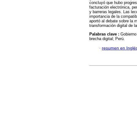
concluyó que hubo progreso
facturación electrónica, per
y barreras legales. Las le
importancia de la compatibi
aportó al debate sobre la m
transformación digital de l
Palabras clave :
Gobierno 
brecha digital; Perú.
·
resumen en Inglé