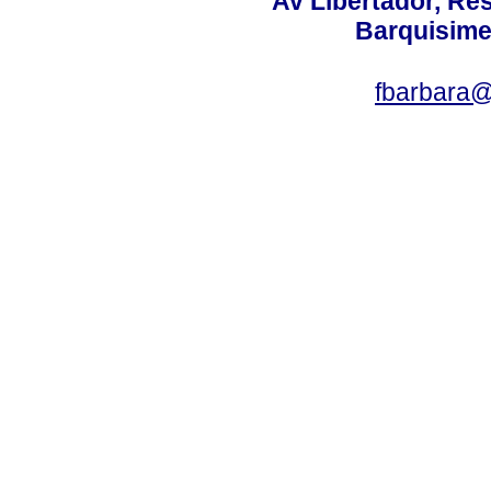
Av Libertador, Res
Barquisime
fbarbara@