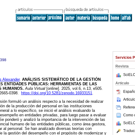
Servicios 
0398
Revista
SciELO
 Alexander
.
ANÁLISIS SISTEMÁTICO DE LA GESTIÓN
Articulo
S ENTIDADES PÚBLICAS: HERRAMIENTAS DE LAS
S HUMANOS.
Aula Virtual
[online]. 2025, vol.6, n.13, e505.
Españo
 2665-0398.
https://doi.org/10.5281/zenodo.16933151
.
Articu
isión formuló un análisis respecto a la necesidad de realizar
n de la producción del personal en las instituciones
Referen
neral a lo específico, se inició el análisis evaluando la
desempeño en entidades privadas, para luego pasar a evaluar
Como ci
Se ponderó y analizó la importancia de la intervención de las
SciELO
encial humano de las entidades públicas, como área gestora,
olar al personal. Se han analizado diversas teorías con
Traduc
de la gestión del desempeño con el propósito de modernizar y