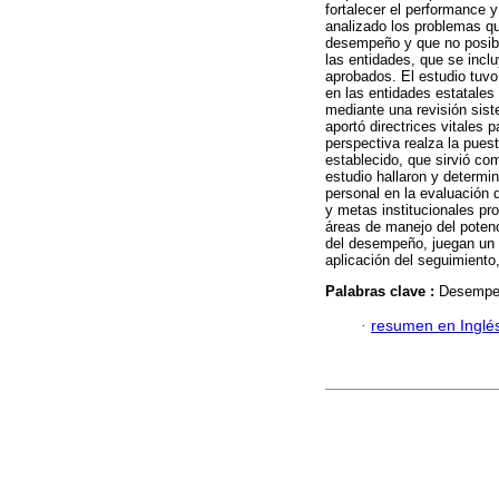
fortalecer el performance 
analizado los problemas que
desempeño y que no posibil
las entidades, que se incl
aprobados. El estudio tuvo
en las entidades estatales
mediante una revisión sist
aportó directrices vitales 
perspectiva realza la pues
establecido, que sirvió co
estudio hallaron y determi
personal en la evaluación 
y metas institucionales pr
áreas de manejo del potenc
del desempeño, juegan un r
aplicación del seguimiento
Palabras clave :
Desempeñ
·
resumen en Inglé