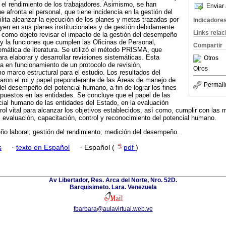
y el rendimiento de los trabajadores. Asimismo, se han
Enviar 
 afronta el personal, que tiene incidencia en la gestión del
ita alcanzar la ejecución de los planes y metas trazadas por
Indicadore
uyen en sus planes institucionales y de gestión debidamente
Links rela
 como objeto revisar el impacto de la gestión del desempeño
 y la funciones que cumplen las Oficinas de Personal,
Compartir
emática de literatura. Se utilizó el método PRISMA, que
para elaborar y desarrollar revisiones sistemáticas. Esta
Otros
ta en funcionamiento de un protocolo de revisión,
Otros
mo marco estructural para el estudio. Los resultados del
naron el rol y papel preponderante de las Áreas de manejo de
Permali
del desempeño del potencial humano, a fin de lograr los fines
opuestos en las entidades. Se concluye que el papel de las
ial humano de las entidades del Estado, en la evaluación
ol vital para alcanzar los objetivos establecidos, así como, cumplir con las
, evaluación, capacitación, control y reconocimiento del potencial humano.
o laboral; gestión del rendimiento; medición del desempeño.
s
·
texto en Español
·
Español (
pdf
)
Av Libertador, Res. Arca del Norte, Nro. 52D.
Barquisimeto. Lara. Venezuela
fbarbara@aulavirtual.web.ve