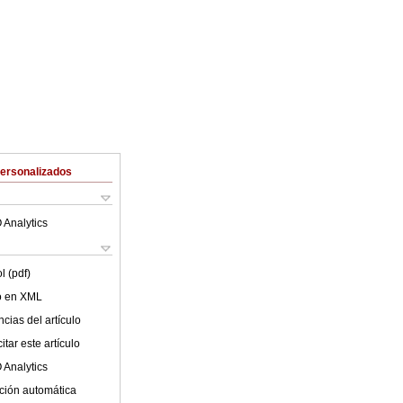
Personalizados
 Analytics
l (pdf)
lo en XML
cias del artículo
tar este artículo
 Analytics
ción automática