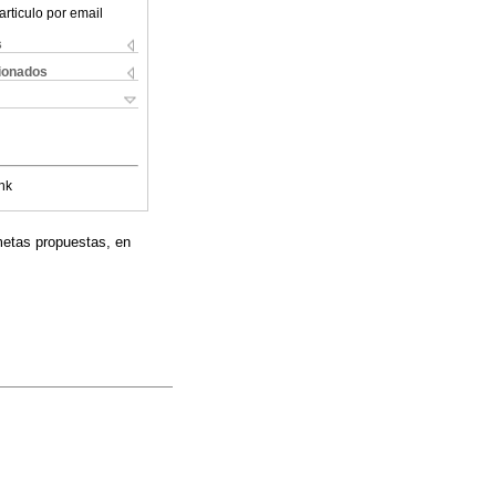
articulo por email
s
cionados
nk
 metas propuestas, en