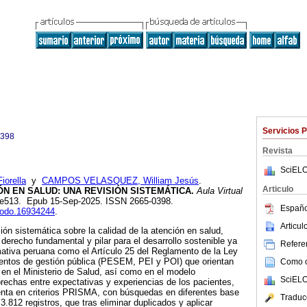
Servicios 
0398
Revista
SciELO
orella
y
CAMPOS VELASQUEZ, William Jesús
.
Articulo
ÓN EN SALUD: UNA REVISIÓN SISTEMÁTICA.
Aula Virtual
13, e513. Epub 15-Sep-2025. ISSN 2665-0398.
Españo
enodo.16934244
.
Articu
sión sistemática sobre la calidad de la atención en salud,
derecho fundamental y pilar para el desarrollo sostenible ya
Referen
ativa peruana como el Artículo 25 del Reglamento de la Ley
mentos de gestión pública (PESEM, PEI y POI) que orientan
Como ci
a en el Ministerio de Salud, así como en el modelo
SciELO
chas entre expectativas y experiencias de los pacientes,
nta en criterios PRISMA, con búsquedas en diferentes base
Traduc
 3.812 registros, que tras eliminar duplicados y aplicar