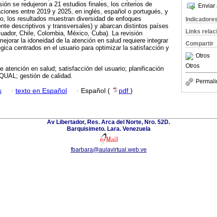
sión se redujeron a 21 estudios finales, los criterios de
Enviar 
aciones entre 2019 y 2025, en inglés, español o portugués, y
oso, los resultados muestran diversidad de enfoques
Indicadore
nte descriptivos y transversales) y abarcan distintos países
Links rela
uador, Chile, Colombia, México, Cuba). La revisión
ejorar la idoneidad de la atención en salud requiere integrar
Compartir
gica centrados en el usuario para optimizar la satisfacción y
Otros
Otros
e atención en salud; satisfacción del usuario; planificación
QUAL; gestión de calidad.
Permali
s
·
texto en Español
·
Español (
pdf
)
Av Libertador, Res. Arca del Norte, Nro. 52D.
Barquisimeto. Lara. Venezuela
fbarbara@aulavirtual.web.ve