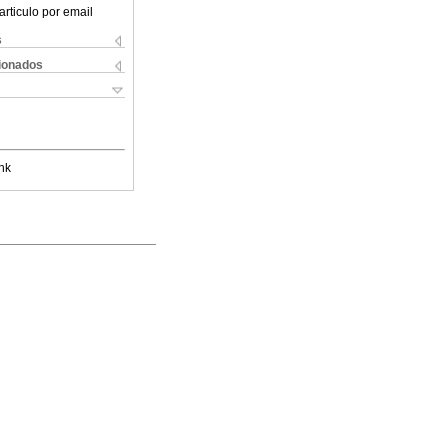
articulo por email
s
cionados
nk