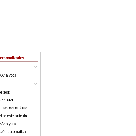
Personalizados
 Analytics
l (pdf)
lo en XML
cias del artículo
tar este artículo
 Analytics
ción automática