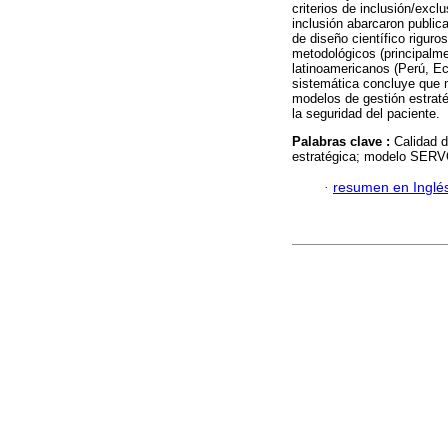
criterios de inclusión/exclu
inclusión abarcaron public
de diseño científico rigur
metodológicos (principalme
latinoamericanos (Perú, Ec
sistemática concluye que m
modelos de gestión estraté
la seguridad del paciente.
Palabras clave :
Calidad d
estratégica; modelo SERV
·
resumen en Inglé