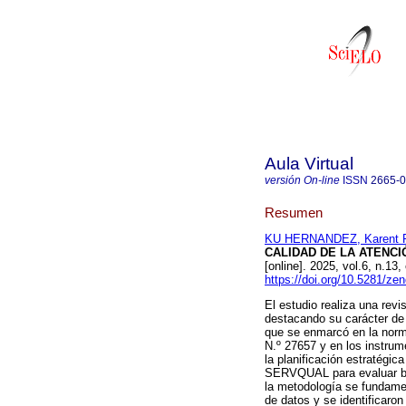
Aula Virtual
versión On-line
ISSN
2665-
Resumen
KU HERNANDEZ, Karent Fi
CALIDAD DE LA ATENCI
[online]. 2025, vol.6, n.
https://doi.org/10.5281/z
El estudio realiza una revi
destacando su carácter de 
que se enmarcó en la norm
N.º 27657 y en los instru
la planificación estratégic
SERVQUAL para evaluar bre
la metodología se fundame
de datos y se identificaron