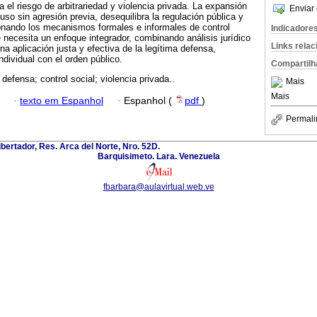
 el riesgo de arbitrariedad y violencia privada. La expansión
Enviar 
luso sin agresión previa, desequilibra la regulación pública y
ionando los mecanismos formales e informales de control
Indicadore
 necesita un enfoque integrador, combinando análisis jurídico
Links rela
una aplicación justa y efectiva de la legítima defensa,
individual con el orden público.
Compartilh
defensa; control social; violencia privada..
Mais
Mais
·
texto em Espanhol
·
Espanhol (
pdf
)
Permali
ibertador, Res. Arca del Norte, Nro. 52D.
Barquisimeto. Lara. Venezuela
fbarbara@aulavirtual.web.ve