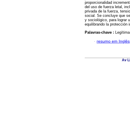
proporcionalidad incrementa
del uso de fuerza letal, inc
privada de la fuerza, tens
social. Se concluye que se
y sociológico, para lograr 
equilibrando la protección 
Palavras-chave :
Legítima 
·
resumo em Inglês
Av L