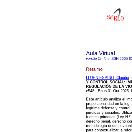
Aula Virtual
versão On-line
ISSN
2665-0
Resumo
LLUEN ESPINO, Claudia
Y CONTROL SOCIAL: IM
REGULACIÓN DE LA VIO
e548. Epub 01-Out-2025.
Este artículo analiza el im
proporcionalidad en la legí
legítima defensa y control
jurídicas y sociales. Utiliz
fuentes primarias (Ley N.º 
derecho penal, derecho com
metodología descriptiva-in
para contextualizar la ref