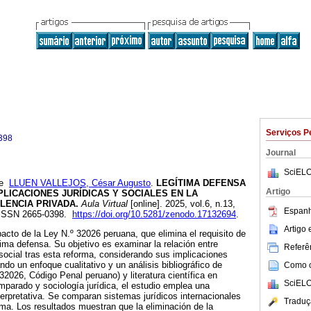
Serviços P
398
Journal
SciELO
e
LLUEN VALLEJOS, César Augusto
.
LEGÍTIMA DEFENSA
Artigo
PLICACIONES JURÍDICAS Y SOCIALES EN LA
LENCIA PRIVADA.
Aula Virtual
[online]. 2025, vol.6, n.13,
Espanh
 ISSN 2665-0398.
https://doi.org/10.5281/zenodo.17132694
.
Artigo
pacto de la Ley N.º 32026 peruana, que elimina el requisito de
tima defensa. Su objetivo es examinar la relación entre
Referên
 social tras esta reforma, considerando sus implicaciones
ando un enfoque cualitativo y un análisis bibliográfico de
Como ci
32026, Código Penal peruano) y literatura científica en
SciELO
parado y sociología jurídica, el estudio emplea una
terpretativa. Se comparan sistemas jurídicos internacionales
Traduç
orma. Los resultados muestran que la eliminación de la