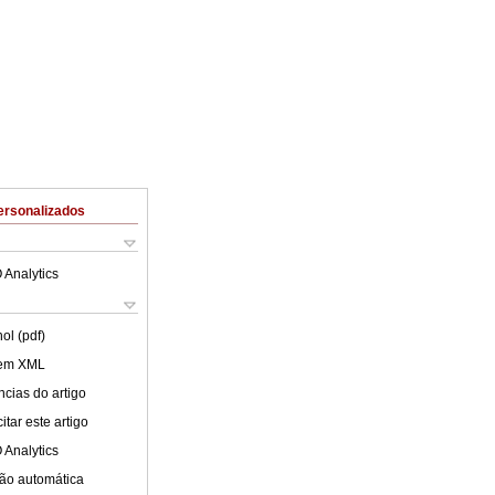
ersonalizados
 Analytics
ol (pdf)
 em XML
cias do artigo
tar este artigo
 Analytics
ão automática