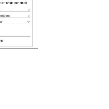
este artigo por email
s
cionados
ar
nk