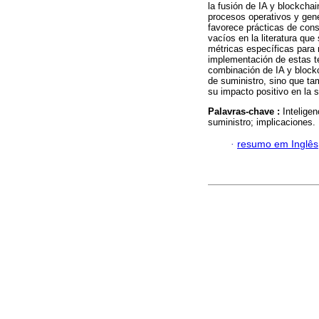
la fusión de IA y blockcha
procesos operativos y gene
favorece prácticas de con
vacíos en la literatura qu
métricas específicas para 
implementación de estas te
combinación de IA y blockc
de suministro, sino que t
su impacto positivo en la s
Palavras-chave :
Inteligen
suministro; implicaciones.
·
resumo em Inglês