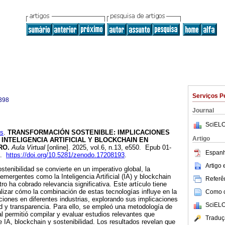
Serviços P
398
Journal
SciELO
is
.
TRANSFORMACIÓN SOSTENIBLE: IMPLICACIONES
Artigo
 INTELIGENCIA ARTIFICIAL Y BLOCKCHAIN EN
RO.
Aula Virtual
[online]. 2025, vol.6, n.13, e550. Epub 01-
Espanh
8.
https://doi.org/10.5281/zenodo.17208193
.
Artigo
tenibilidad se convierte en un imperativo global, la
emergentes como la Inteligencia Artificial (IA) y blockchain
Referên
o ha cobrado relevancia significativa. Este artículo tiene
alizar cómo la combinación de estas tecnologías influye en la
Como ci
aciones en diferentes industrias, explorando sus implicaciones
SciELO
dad y transparencia. Para ello, se empleó una metodología de
al permitió compilar y evaluar estudios relevantes que
Traduç
e IA, blockchain y sostenibilidad. Los resultados revelan que