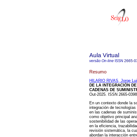
Aula Virtual
versão On-line
ISSN
2665-0
Resumo
HILARIO RIVAS, Jorge Lu
DE LA INTEGRACIÓN DE
CADENAS DE SUMINIST
Out-2025. ISSN 2665-039
En un contexto donde la sos
integración de tecnologías 
en las cadenas de suministr
como objetivo principal an
sostenibilidad de las oper
en la eficiencia, trazabili
revisión sistemática, la cu
abordan la interacción entr