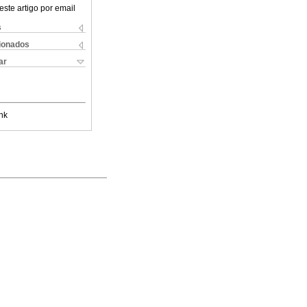
este artigo por email
s
cionados
ar
nk