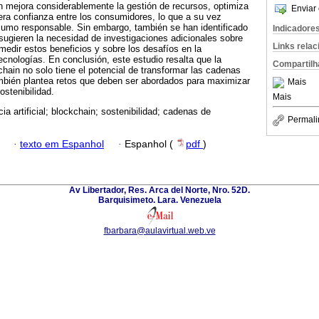
in mejora considerablemente la gestión de recursos, optimiza
Enviar 
ra confianza entre los consumidores, lo que a su vez
sumo responsable. Sin embargo, también se han identificado
Indicadore
e sugieren la necesidad de investigaciones adicionales sobre
Links rela
medir estos beneficios y sobre los desafíos en la
cnologías. En conclusión, este estudio resalta que la
Compartilh
hain no solo tiene el potencial de transformar las cadenas
ambién plantea retos que deben ser abordados para maximizar
Mais
ostenibilidad.
Mais
cia artificial; blockchain; sostenibilidad; cadenas de
Permali
·
texto em Espanhol
·
Espanhol (
pdf
)
Av Libertador, Res. Arca del Norte, Nro. 52D.
Barquisimeto. Lara. Venezuela
fbarbara@aulavirtual.web.ve