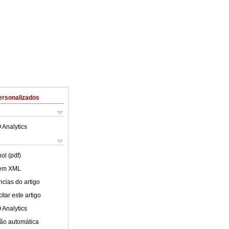
ersonalizados
 Analytics
ol (pdf)
 em XML
cias do artigo
tar este artigo
 Analytics
ão automática