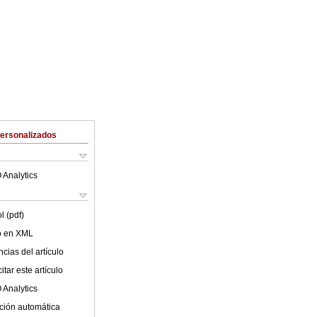
Personalizados
 Analytics
l (pdf)
lo en XML
cias del artículo
tar este artículo
 Analytics
ción automática