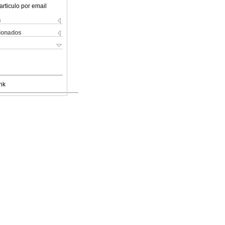
articulo por email
s
cionados
nk