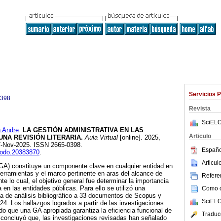
Servicios 
0398
Revista
SciELO
 Andre
.
LA GESTIÓN ADMINISTRATIVA EN LAS
Articulo
UNA REVISIÓN LITERARIA.
Aula Virtual
[online]. 2025,
27-Nov-2025. ISSN 2665-0398.
Españo
enodo.20383870
.
Articu
(GA) constituye un componente clave en cualquier entidad en
erramientas y el marco pertinente en aras del alcance de
Referen
e lo cual, el objetivo general fue determinar la importancia
a en las entidades públicas. Para ello se utilizó una
Como ci
a de análisis bibliográfico a 33 documentos de Scopus y
SciELO
24. Los hallazgos logrados a partir de las investigaciones
 que una GA apropiada garantiza la eficiencia funcional de
Traduc
 concluyó que, las investigaciones revisadas han señalado