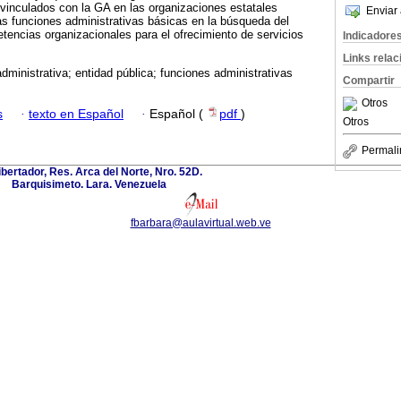
vinculados con la GA en las organizaciones estatales
Enviar 
las funciones administrativas básicas en la búsqueda del
encias organizacionales para el ofrecimiento de servicios
Indicadore
Links rela
dministrativa; entidad pública; funciones administrativas
Compartir
Otros
s
·
texto en Español
·
Español (
pdf
)
Otros
Permali
ibertador, Res. Arca del Norte, Nro. 52D.
Barquisimeto. Lara. Venezuela
fbarbara@aulavirtual.web.ve