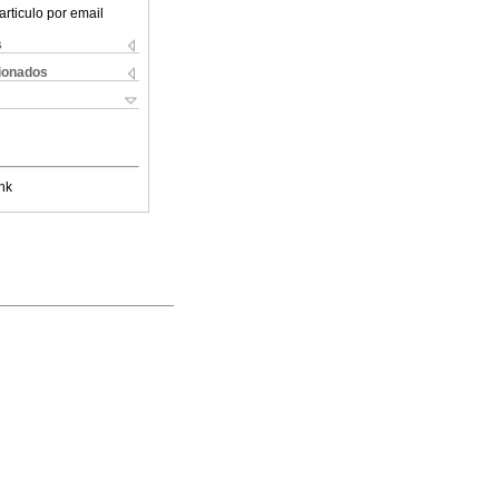
articulo por email
s
cionados
nk