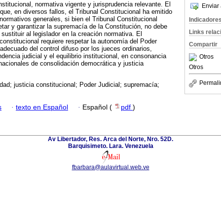
titucional, normativa vigente y jurisprudencia relevante. El
Enviar 
 que, en diversos fallos, el Tribunal Constitucional ha emitido
normativos generales, si bien el Tribunal Constitucional
Indicadore
etar y garantizar la supremacía de la Constitución, no debe
Links rela
sustituir al legislador en la creación normativa. El
 constitucional requiere respetar la autonomía del Poder
Compartir
adecuado del control difuso por los jueces ordinarios,
dencia judicial y el equilibrio institucional, en consonancia
Otros
acionales de consolidación democrática y justicia
Otros
Permali
dad; justicia constitucional; Poder Judicial; supremacía;
s
·
texto en Español
·
Español (
pdf
)
Av Libertador, Res. Arca del Norte, Nro. 52D.
Barquisimeto. Lara. Venezuela
fbarbara@aulavirtual.web.ve