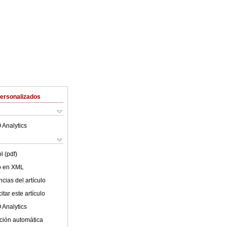
Personalizados
 Analytics
l (pdf)
lo en XML
cias del artículo
tar este artículo
 Analytics
ción automática