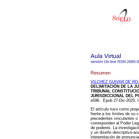
Aula Virtual
versión On-line
ISSN
2665-
Resumen
VILCHEZ GUIVAR DE ROJA
DELIMITACIÓN DE LA J
TRIBUNAL CONSTITUCIO
JURISDICCIONAL DEL P
e596. Epub 27-Dic-2025.
El artículo tuvo como propó
frente a los límites de su
precedentes vinculantes o 
corresponden al Poder Legi
de poderes. La investigació
y un diseño descriptivo-an
interpretación de pronuncia