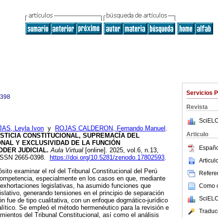
Servicios 
0398
Revista
SciELO
S, Leyla Ivon
y
ROJAS CALDERON, Fernando Manuel
.
Articulo
USTICIA CONSTITUCIONAL, SUPREMACÍA DEL
NAL Y EXCLUSIVIDAD DE LA FUNCIÓN
Españo
ODER JUDICIAL.
Aula Virtual
[online]. 2025, vol.6, n.13,
 ISSN 2665-0398.
https://doi.org/10.5281/zenodo.17802593
.
Articu
sito examinar el rol del Tribunal Constitucional del Perú
Referen
 competencia, especialmente en los casos en que, mediante
exhortaciones legislativas, ha asumido funciones que
Como ci
slativo, generando tensiones en el principio de separación
SciELO
n fue de tipo cualitativa, con un enfoque dogmático-jurídico
alítico. Se empleó el método hermenéutico para la revisión e
Traduc
mientos del Tribunal Constitucional, así como el análisis