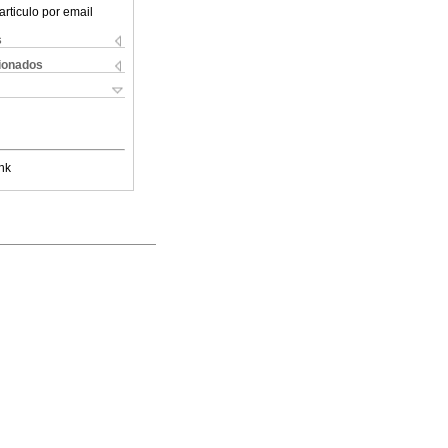
articulo por email
s
cionados
nk