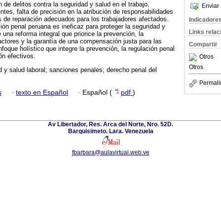
n de delitos contra la seguridad y salud en el trabajo,
Enviar 
ntes, falta de precisión en la atribución de responsabilidades
de reparación adecuados para los trabajadores afectados.
Indicadore
ión penal peruana es ineficaz para proteger la seguridad y
Links rela
e una reforma integral que priorice la prevención, la
 actores y la garantía de una compensación justa para las
Compartir
foque holístico que integre la prevención, la regulación penal
n efectivos.
Otros
Otros
 y salud laboral; sanciones penales; derecho penal del
Permali
s
·
texto en Español
·
Español (
pdf
)
Av Libertador, Res. Arca del Norte, Nro. 52D.
Barquisimeto. Lara. Venezuela
fbarbara@aulavirtual.web.ve