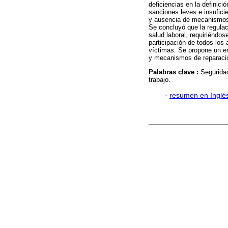
deficiencias en la definició
sanciones leves e insuficie
y ausencia de mecanismos 
Se concluyó que la regulac
salud laboral, requiriéndos
participación de todos los
víctimas. Se propone un en
y mecanismos de reparació
Palabras clave :
Seguridad
trabajo.
·
resumen en Inglé