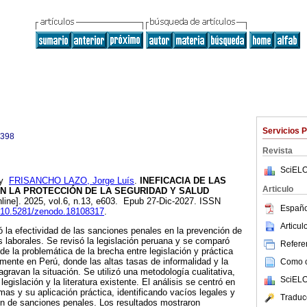
Servicios 
0398
Revista
SciELO
y
FRISANCHO LAZO, Jorge Luís
.
INEFICACIA DE LAS
Articulo
N LA PROTECCIÓN DE LA SEGURIDAD Y SALUD
line]. 2025, vol.6, n.13, e603. Epub 27-Dic-2027. ISSN
Españo
rg/10.5281/zenodo.18108317
.
Articu
 la efectividad de las sanciones penales en la prevención de
laborales. Se revisó la legislación peruana y se comparó
Referen
de la problemática de la brecha entre legislación y práctica
mente en Perú, donde las altas tasas de informalidad y la
Como ci
 agravan la situación. Se utilizó una metodología cualitativa,
SciELO
legislación y la literatura existente. El análisis se centró en
rmas y su aplicación práctica, identificando vacíos legales y
Traduc
ión de sanciones penales. Los resultados mostraron