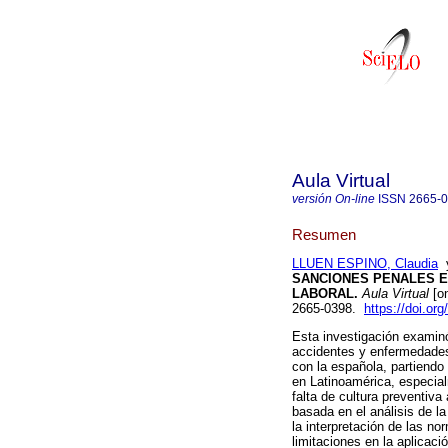
Aula Virtual
versión On-line
ISSN
2665-
Resumen
LLUEN ESPINO, Claudia
SANCIONES PENALES E
LABORAL.
Aula Virtual
[on
2665-0398.
https://doi.o
Esta investigación examinó
accidentes y enfermedades 
con la española, partiendo 
en Latinoamérica, especial
falta de cultura preventiva
basada en el análisis de la 
la interpretación de las no
limitaciones en la aplicac