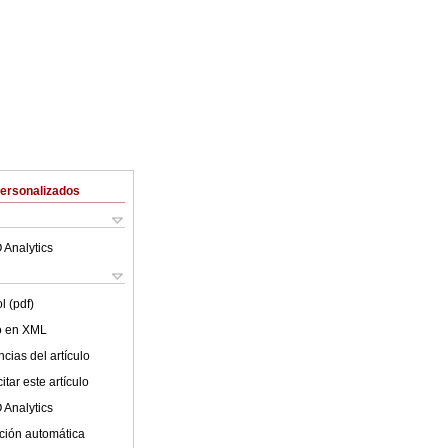
Personalizados
 Analytics
l (pdf)
lo en XML
cias del artículo
tar este artículo
 Analytics
ción automática