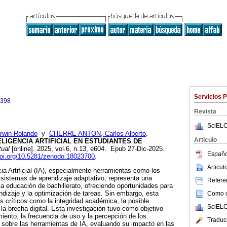
Servicios 
0398
Revista
SciELO
win Rolando
y
CHERRE ANTON, Carlos Alberto
.
Articulo
LIGENCIA ARTIFICIAL EN ESTUDIANTES DE
tual
[online]. 2025, vol.6, n.13, e604. Epub 27-Dic-2025.
Españo
doi.org/10.5281/zenodo.18023700
.
Articu
ncia Artificial (IA), especialmente herramientas como los
 sistemas de aprendizaje adaptativo, representa una
Referen
 la educación de bachillerato, ofreciendo oportunidades para
endizaje y la optimización de tareas. Sin embargo, esta
Como ci
s críticos como la integridad académica, la posible
SciELO
la brecha digital. Esta investigación tuvo como objetivo
miento, la frecuencia de uso y la percepción de los
Traduc
o sobre las herramientas de IA, evaluando su impacto en las