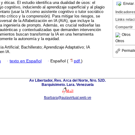
éticas. El estudio identifica una dualidad de usos: el
Enviar 
ajo cognitivo, induciendo al aprendizaje superficial y al plagio
tario (usar la IA como asistente cognitivo o tutor socrático
Indicadore
to crítico y la comprensión). Para mitigar los riesgos, se
Links rela
sversal de la Alfabetización en IA (AIA), que incluye la
 ingeniería de prompts. Además, es crucial rediseñar las
Compartir
 auténticas y contextualizadas que demanden intervención
amientos buscan transformar la IA en una herramienta
Otros
fomente la autonomía y la equidad.
Otros
cia Artificial; Bachillerato; Aprendizaje Adaptativo; IA
Permali
 en IA.
s
·
texto en Español
·
Español (
pdf
)
Av Libertador, Res. Arca del Norte, Nro. 52D.
Barquisimeto. Lara. Venezuela
fbarbara@aulavirtual.web.ve