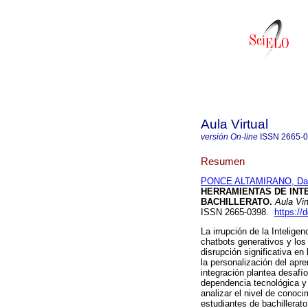
Aula Virtual
versión On-line
ISSN
2665-
Resumen
PONCE ALTAMIRANO, Dar
HERRAMIENTAS DE INTE
BACHILLERATO.
Aula Vir
ISSN 2665-0398.
https://
La irrupción de la Intelige
chatbots generativos y los
disrupción significativa en
la personalización del apr
integración plantea desafío
dependencia tecnológica y 
analizar el nivel de conoci
estudiantes de bachillerat