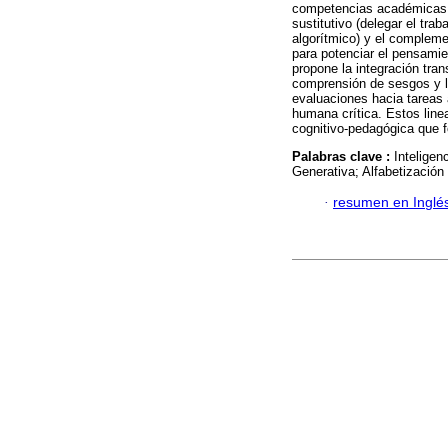
competencias académicas y 
sustitutivo (delegar el trab
algorítmico) y el complemen
para potenciar el pensamien
propone la integración tran
comprensión de sesgos y la
evaluaciones hacia tareas
humana crítica. Estos line
cognitivo-pedagógica que 
Palabras clave :
Inteligen
Generativa; Alfabetización
·
resumen en Inglé