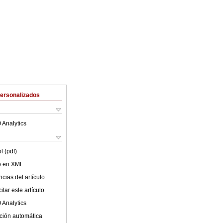
Personalizados
 Analytics
l (pdf)
lo en XML
cias del artículo
tar este artículo
 Analytics
ción automática