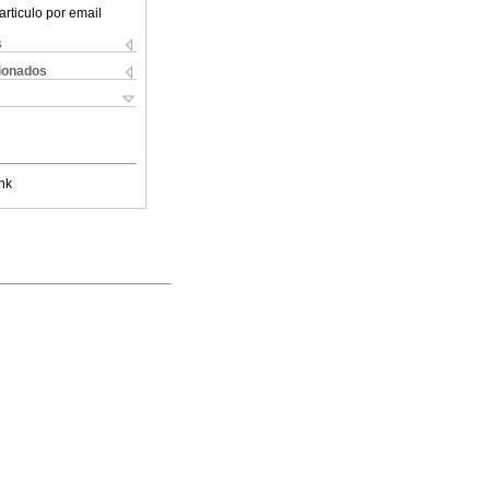
articulo por email
s
cionados
nk