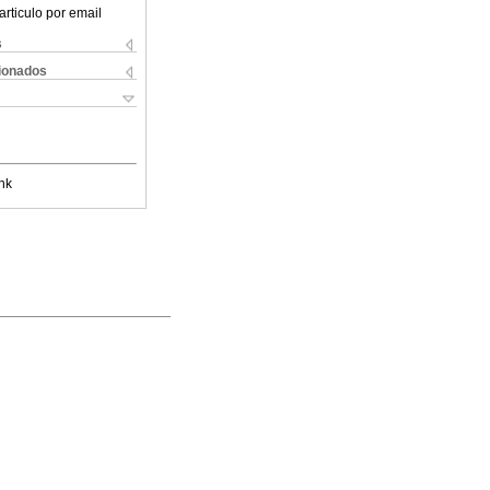
articulo por email
s
cionados
nk