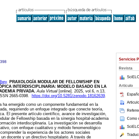
Servicios 
0398
Revista
SciELO
lbey
.
PRAXOLOGÍA MODULAR DE FELLOWSHIP EN
Articulo
PICA INTERDISCIPLINARIA: MODELO BASADO EN LA
ADEMIA PRIVADA.
Aula Virtual
[online]. 2025, vol.6, n.13,
Españo
 ISSN 2665-0398.
https://doi.org/10.5281/zenodo.18162639
.
Articu
ca ha emergido como un componente fundamental en la
ada, requiriendo un enfoque integrado que conecte teoría,
Referen
ica. El presente artículo científico, avance de investigación,
dular de Fellowship basada en la sinergia hospital-academia
Como ci
mación interdisciplinaria. La investigación se desarrolla
SciELO
tativo, con enfoque cualitativo y método fenomenológico
comprender la experiencia de los actores sociales
Traduc
 un docente y un directivo hospitalario. A través de