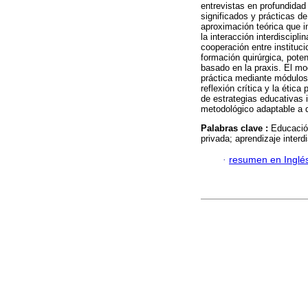
entrevistas en profundidad 
significados y prácticas de
aproximación teórica que i
la interacción interdiscipli
cooperación entre instituc
formación quirúrgica, pote
basado en la praxis. El mod
práctica mediante módulos 
reflexión crítica y la ética
de estrategias educativas 
metodológico adaptable a d
Palabras clave :
Educació
privada; aprendizaje interdi
·
resumen en Inglé