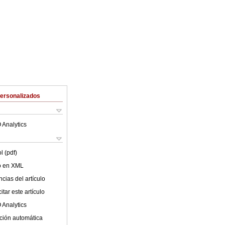
Personalizados
 Analytics
l (pdf)
lo en XML
cias del artículo
tar este artículo
 Analytics
ción automática