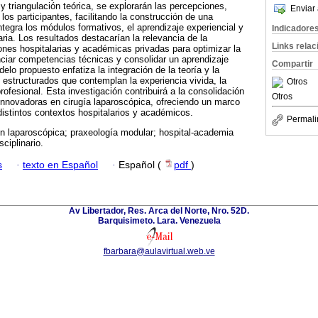
y triangulación teórica, se explorarán las percepciones,
Enviar 
 los participantes, facilitando la construcción de una
ntegra los módulos formativos, el aprendizaje experiencial y
Indicadore
naria. Los resultados destacarían la relevancia de la
Links rela
iones hospitalarias y académicas privadas para optimizar la
nciar competencias técnicas y consolidar un aprendizaje
Compartir
elo propuesto enfatiza la integración de la teoría y la
estructurados que contemplan la experiencia vivida, la
Otros
 profesional. Esta investigación contribuirá a la consolidación
Otros
innovadoras en cirugía laparoscópica, ofreciendo un marco
istintos contextos hospitalarios y académicos.
Permali
n laparoscópica; praxeología modular; hospital-academia
sciplinario.
s
·
texto en Español
·
Español (
pdf
)
Av Libertador, Res. Arca del Norte, Nro. 52D.
Barquisimeto. Lara. Venezuela
fbarbara@aulavirtual.web.ve