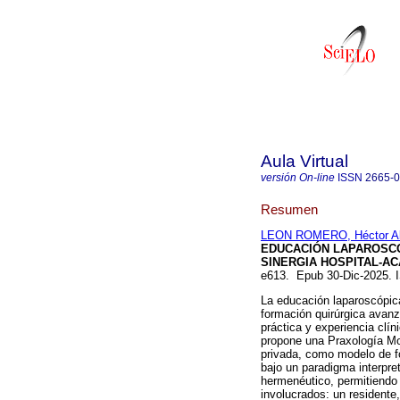
Aula Virtual
versión On-line
ISSN
2665-
Resumen
LEON ROMERO, Héctor A
EDUCACIÓN LAPAROSCÓ
SINERGIA HOSPITAL-AC
e613. Epub 30-Dic-2025.
La educación laparoscópi
formación quirúrgica avanz
práctica y experiencia clín
propone una Praxología Mo
privada, como modelo de for
bajo un paradigma interpre
hermenéutico, permitiendo 
involucrados: un residente,