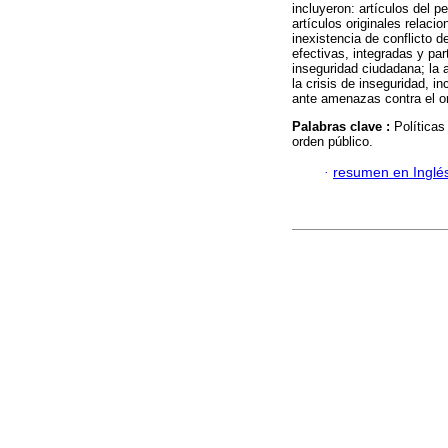
incluyeron: artículos del p
artículos originales relaci
inexistencia de conflicto 
efectivas, integradas y par
inseguridad ciudadana; la 
la crisis de inseguridad, i
ante amenazas contra el or
Palabras clave :
Políticas
orden público.
·
resumen en Inglé