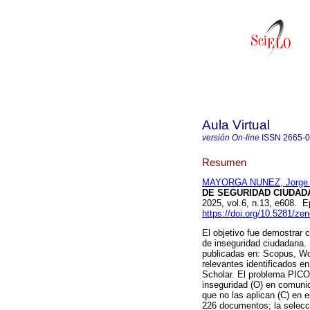
Aula Virtual
versión On-line
ISSN
2665-
Resumen
MAYORGA NUNEZ, Jorge 
DE SEGURIDAD CIUDADA
2025, vol.6, n.13, e608.
https://doi.org/10.5281/z
El objetivo fue demostrar c
de inseguridad ciudadana. 
publicadas en: Scopus, Wo
relevantes identificados 
Scholar. El problema PICOH
inseguridad (O) en comuni
que no las aplican (C) en 
226 documentos; la selecció