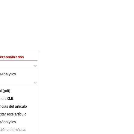
Personalizados
 Analytics
l (pdf)
lo en XML
cias del artículo
tar este artículo
 Analytics
ción automática