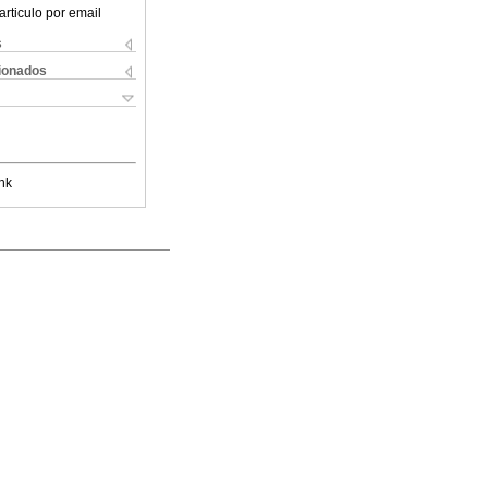
articulo por email
s
cionados
nk