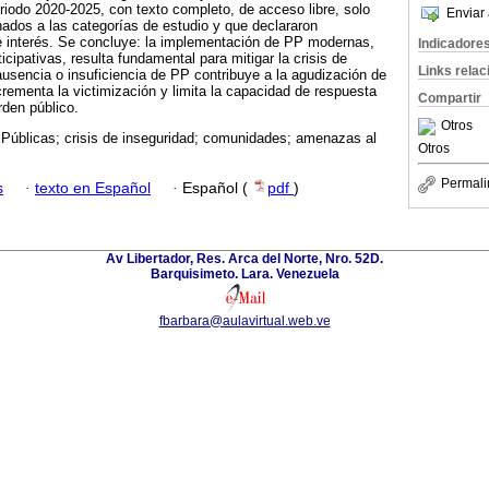
eriodo 2020-2025, con texto completo, de acceso libre, solo
Enviar 
onados a las categorías de estudio y que declararon
de interés. Se concluye: la implementación de PP modernas,
Indicadore
ticipativas, resulta fundamental para mitigar la crisis de
Links rela
ausencia o insuficiencia de PP contribuye a la agudización de
ncrementa la victimización y limita la capacidad de respuesta
Compartir
den público.
Otros
 Públicas; crisis de inseguridad; comunidades; amenazas al
Otros
Permali
s
·
texto en Español
·
Español (
pdf
)
Av Libertador, Res. Arca del Norte, Nro. 52D.
Barquisimeto. Lara. Venezuela
fbarbara@aulavirtual.web.ve