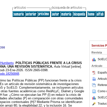
Servicios 
0398
Revista
SciELO
Humberto
.
POLÍTICAS PÚBLICAS FRENTE A LA CRISIS
Articulo
NA: UNA REVISIÓN SISTEMÁTICA.
Aula Virtual
[online].
 Epub 23-Ene-2026. ISSN 2665-0398.
Españo
enodo.18256848
.
Articu
ómo las Políticas Públicas (PP) funcionan frente a la crisis
Es un artículo de revisión sistemática de investigaciones
Referen
S y SciELO. Complementariamente, se incluyeron artículos
en otras fuentes académicas como RedALyC, Dialnet y Google
Como ci
 fue: ¿Cómo se ejecutan las PP (I) en reducir la crisis de
SciELO
dades afectadas (P) en comparación con otras comunidades
espacios contextuales (H)? Mediante Prisma se identificaron
Traduc
n arrojó 80; la elegibilidad 22; y la inclusión 16. Se