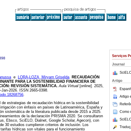
Serviços P
398
Journal
SciELO
anussa
e
LORA-LOZA, Miryam Griselda
.
RECAUDACIÓN
Artigo
NANTE PARA LA SOSTENIBILIDAD FINANCIERA DE
IÓN: REVISIÓN SISTEMÁTICA.
Aula Virtual
[online]. 2025,
Espanh
23-Jan-2026. ISSN 2665-0398.
enodo.18268756
.
Artigo
ol de estrategias de recaudación hídrica en la sostenibilidad
Referên
 irrigación con énfasis en países de Latinoamérica, España y
ión sistemática de la literatura publicada desde 2015 a 2025.
Como ci
 lineamientos de la declaración PRISMA 2020. Se consultaron
SciELO
us, Ebsco, SciELO, Dialnet, Google Scholar, Agecon), con
nde 30 estudios cumplieron criterios de inclusión. Los
Traduç
tarifas hídricas son vitales para el funcionamiento