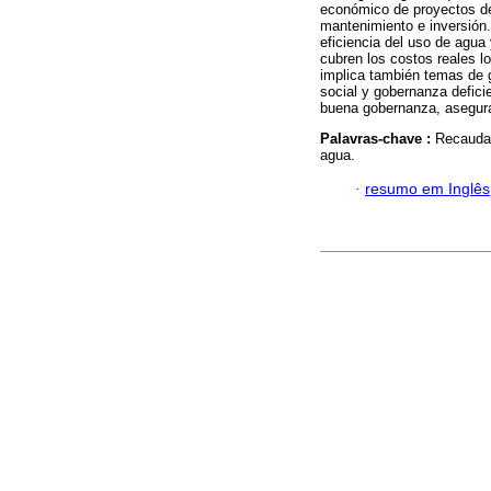
económico de proyectos de
mantenimiento e inversión.
eficiencia del uso de agua
cubren los costos reales l
implica también temas de 
social y gobernanza deficie
buena gobernanza, asegura 
Palavras-chave :
Recaudaci
agua.
·
resumo em Inglês