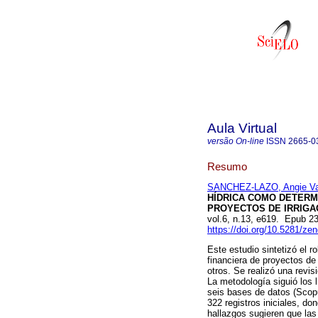
Aula Virtual
versão On-line
ISSN
2665-0
Resumo
SANCHEZ-LAZO, Angie V
HÍDRICA COMO DETERMI
PROYECTOS DE IRRIGAC
vol.6, n.13, e619. Epub 
https://doi.org/10.5281/z
Este estudio sintetizó el r
financiera de proyectos de
otros. Se realizó una revis
La metodología siguió los
seis bases de datos (Scop
322 registros iniciales, do
hallazgos sugieren que las 