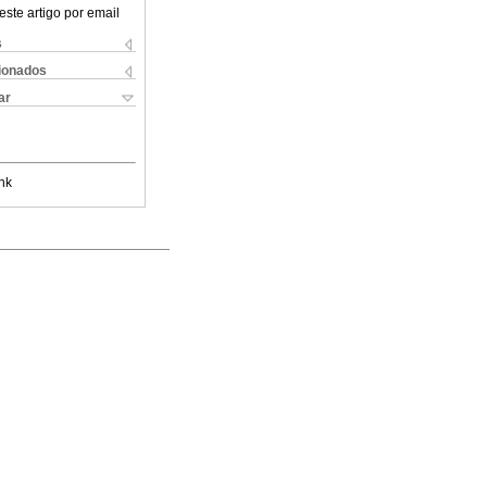
este artigo por email
s
cionados
ar
nk