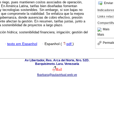
 riego, pues mantienen costos asociados de operación,
Enviar 
 En América Latina, tarifas bien diseñadas fomentan
 y tecnologías sostenibles. Sin embargo, si son bajas no
Indicadore
o que compromete la viabilidad. Se enfatiza que la mejora
Links rela
gobernanza, donde ausencias de cobro efectivo, presión
nte afectan la gestión. En resumen, tarifas justas, junto a
Compartilh
sostenibilidad de proyectos a largo plazo.
Mais
ón hídrica; sostenibilidad financiera; irrigación; gestión del
Mais
Permali
·
texto em Espanhol
·
Espanhol (
pdf
)
Av Libertador, Res. Arca del Norte, Nro. 52D.
Barquisimeto. Lara. Venezuela
fbarbara@aulavirtual.web.ve