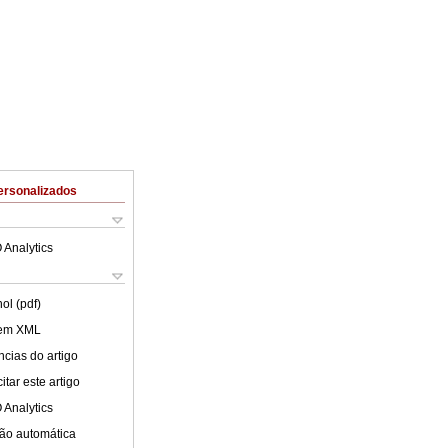
ersonalizados
 Analytics
ol (pdf)
 em XML
cias do artigo
tar este artigo
 Analytics
ão automática