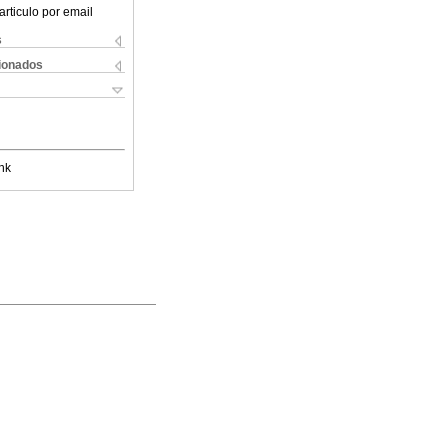
articulo por email
s
cionados
nk