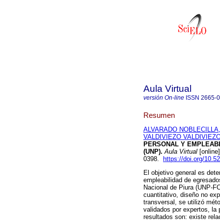
Aula Virtual
versión On-line
ISSN
2665-
Resumen
ALVARADO NOBLECILLA,
VALDIVIEZO VALDIVIEZO,
PERSONAL Y EMPLEABIL
(UNP).
Aula Virtual
[online
0398.
https://doi.org/10.
El objetivo general es dete
empleabilidad de egresado
Nacional de Piura (UNP-FC
cuantitativo, diseño no exp
transversal, se utilizó mét
validados por expertos, la
resultados son: existe rela