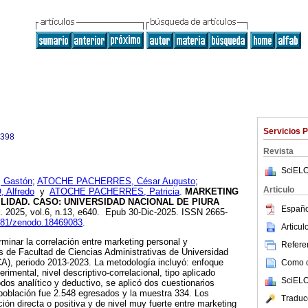
Servicios 
0398
Revista
SciELO
 Gastón
;
ATOCHE PACHERRES, César Augusto
;
Articulo
 Alfredo
y
ATOCHE PACHERRES, Patricia
.
MARKETING
IDAD. CASO: UNIVERSIDAD NACIONAL DE PIURA
Españo
]. 2025, vol.6, n.13, e640. Epub 30-Dic-2025. ISSN 2665-
5281/zenodo.18469083
.
Articu
rminar la correlación entre marketing personal y
Referen
s de Facultad de Ciencias Administrativas de Universidad
A), periodo 2013-2023. La metodología incluyó: enfoque
Como ci
erimental, nivel descriptivo-correlacional, tipo aplicado
SciELO
odos analítico y deductivo, se aplicó dos cuestionarios
 población fue 2.548 egresados y la muestra 334. Los
Traduc
ción directa o positiva y de nivel muy fuerte entre marketing