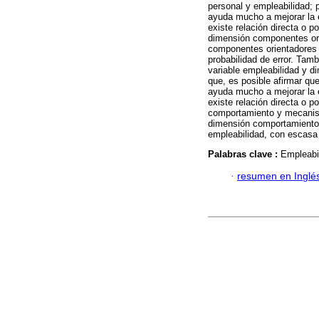
personal y empleabilidad; p
ayuda mucho a mejorar la 
existe relación directa o po
dimensión componentes orie
componentes orientadores 
probabilidad de error. Tambi
variable empleabilidad y d
que, es posible afirmar qu
ayuda mucho a mejorar la e
existe relación directa o p
comportamiento y mecanism
dimensión comportamiento
empleabilidad, con escasa 
Palabras clave :
Empleabil
·
resumen en Inglé