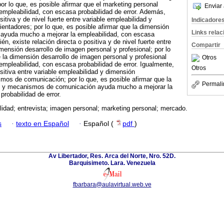
or lo que, es posible afirmar que el marketing personal
Enviar 
empleabilidad, con escasa probabilidad de error. Además,
sitiva y de nivel fuerte entre variable empleabilidad y
Indicadore
ntadores; por lo que, es posible afirmar que la dimensión
Links rela
ayuda mucho a mejorar la empleabilidad, con escasa
én, existe relación directa o positiva y de nivel fuerte entre
Compartir
imensión desarrollo de imagen personal y profesional; por lo
e la dimensión desarrollo de imagen personal y profesional
Otros
mpleabilidad, con escasa probabilidad de error. Igualmente,
Otros
ositiva entre variable empleabilidad y dimensión
os de comunicación; por lo que, es posible afirmar que la
Permali
 y mecanismos de comunicación ayuda mucho a mejorar la
probabilidad de error.
idad; entrevista; imagen personal; marketing personal; mercado.
s
·
texto en Español
·
Español (
pdf
)
Av Libertador, Res. Arca del Norte, Nro. 52D.
Barquisimeto. Lara. Venezuela
fbarbara@aulavirtual.web.ve