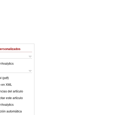
Personalizados
 Analytics
l (pdf)
lo en XML
cias del artículo
tar este artículo
 Analytics
ción automática