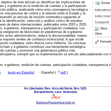
 objetivo de este artículo es identificar las implicaciones de
Enviar 
in y e-gobierno en la rendición de cuentas y la participación
ción pública, analizando cómo esta convergencia tecnológica
Indicadore
los mecanismos de control y la relación entre el Estado y la
Links rela
esarrolló un artículo de revisión sistemática siguiendo el
a identificación, selección y análisis crítico de estudios
Compartir
ases de datos internacionales, publicados entre 2020 y 2025,
n, e-gobierno, transparencia y participación ciudadana. Los
Otros
la integración de blockchain en plataformas de e-gobierno
Otros
e los actos administrativos, reduce la discrecionalidad, mejora
ra mayores niveles de confianza institucional, lo que incide
Permali
ipación ciudadana, tanto directa como indirecta. Se concluye
kchain y e-gobierno constituye una herramienta estratégica
ón de cuentas y promover una gobernanza pública más
participativa, siempre que su implementación se articule adecuadamente con
n; e-gobierno; rendición de cuentas; participación ciudadana; transparencia in
s
·
texto en Español
·
Español (
pdf
)
Av Libertador, Res. Arca del Norte, Nro. 52D.
Barquisimeto. Lara. Venezuela
fbarbara@aulavirtual.web.ve