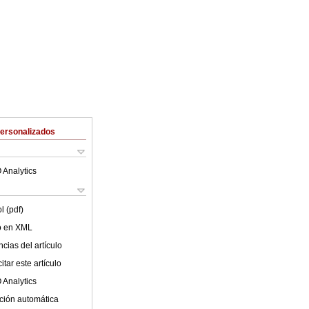
Personalizados
 Analytics
l (pdf)
lo en XML
cias del artículo
tar este artículo
 Analytics
ción automática