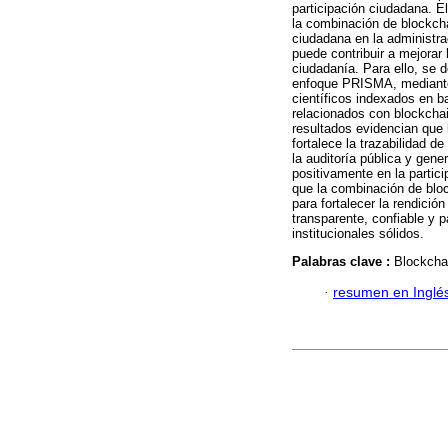
participación ciudadana. El
la combinación de blockcha
ciudadana en la administra
puede contribuir a mejorar 
ciudadanía. Para ello, se d
enfoque PRISMA, mediante l
científicos indexados en b
relacionados con blockchai
resultados evidencian que 
fortalece la trazabilidad d
la auditoría pública y gene
positivamente en la partic
que la combinación de bloc
para fortalecer la rendici
transparente, confiable y 
institucionales sólidos.
Palabras clave :
Blockchai
·
resumen en Inglé