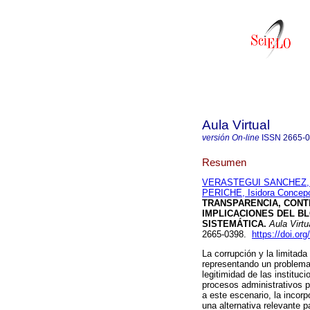
Aula Virtual
versión On-line
ISSN
2665-
Resumen
VERASTEGUI SANCHEZ, 
PERICHE, Isidora Concep
TRANSPARENCIA, CONTR
IMPLICACIONES DEL B
SISTEMÁTICA.
Aula Virtu
2665-0398.
https://doi.o
La corrupción y la limitada
representando un problema 
legitimidad de las institu
procesos administrativos p
a este escenario, la inco
una alternativa relevante pa