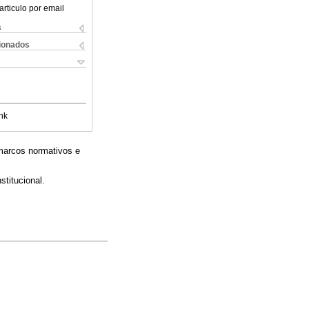
articulo por email
s
cionados
nk
 marcos normativos e
stitucional.