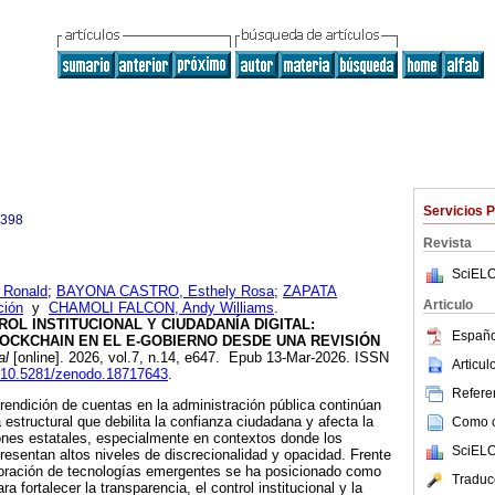
Servicios 
0398
Revista
SciELO
Ronald
;
BAYONA CASTRO, Esthely Rosa
;
ZAPATA
Articulo
ción
y
CHAMOLI FALCON, Andy Williams
.
OL INSTITUCIONAL Y CIUDADANÍA DIGITAL:
Españo
LOCKCHAIN EN EL E-GOBIERNO DESDE UNA REVISIÓN
al
[online]. 2026, vol.7, n.14, e647. Epub 13-Mar-2026. ISSN
Articu
rg/10.5281/zenodo.18717643
.
Referen
 rendición de cuentas en la administración pública continúan
estructural que debilita la confianza ciudadana y afecta la
Como ci
ciones estatales, especialmente en contextos donde los
SciELO
resentan altos niveles de discrecionalidad y opacidad. Frente
rporación de tecnologías emergentes se ha posicionado como
Traduc
ra fortalecer la transparencia, el control institucional y la