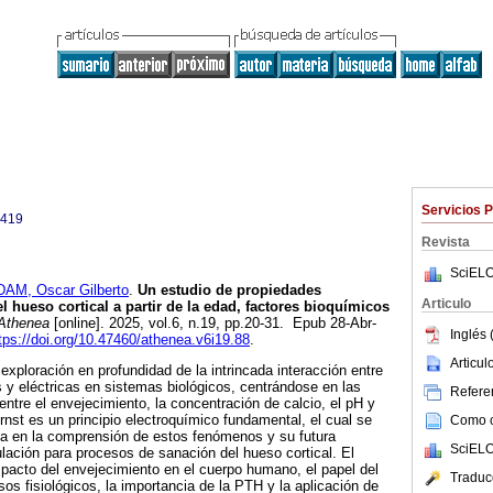
Servicios 
6419
Revista
SciELO
DAM, Oscar Gilberto
.
Un estudio de propiedades
Articulo
l hueso cortical a partir de la edad, factores bioquímicos
Athenea
[online]. 2025, vol.6, n.19, pp.20-31. Epub 28-Abr-
Inglés 
tps://doi.org/10.47460/athenea.v6i19.88
.
Articu
exploración en profundidad de la intrincada interacción entre
y eléctricas en sistemas biológicos, centrándose en las
Referen
entre el envejecimiento, la concentración de calcio, el pH y
nst es un principio electroquímico fundamental, el cual se
Como ci
ia en la comprensión de estos fenómenos y su futura
SciELO
ulación para procesos de sanación del hueso cortical. El
impacto del envejecimiento en el cuerpo humano, el papel del
Traduc
sos fisiológicos, la importancia de la PTH y la aplicación de