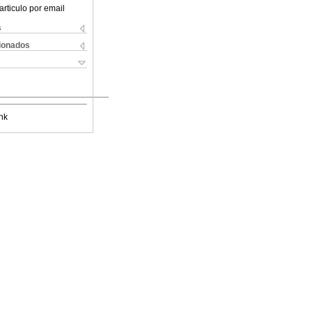
articulo por email
s
cionados
nk