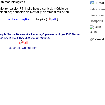
istemas biológicos.
Enviar 
iento; calcio; PTH; pH; hueso cortical; módulo de
Indicadore
eléctrica; ecuación de Nernst y electroestimulación.
Links rela
s
·
texto en Inglés
·
Inglés (
pdf
)
Compartir
Otros
Otros
oquia Santa Teresa. Av. Lecuna, Cipreses a Hoyo, Edf. Berret,
so 8, Oficina 8-B. Caracas, Venezuela.
Permali
autanaes@gmail.com