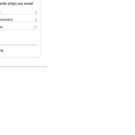
este artigo por email
s
cionados
ar
nk