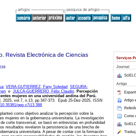
o. Revista Electrónica de Ciencias
Serviços P
Journal
039
SciELO
Artigo
sa
;
VERA-GUTIERREZ, Fany Soledad
;
SEGURA-
men
e
JULCA-GUERRERO, Félix Claudio
.
Percepción
Espanh
centes mujeres en una universidad andina del Perú.
Artigo
]. 2025, vol.7, n.13, pp.347-373. Epub 25-Dez-2025. ISSN
g/10.35381/gep.v7i13.388
.
Referên
 planteó como objetivo analizar la percepción sobre la
Como ci
tes mujeres en la gobernanza universitaria. La investigación
 de corte transversal, se basó en entrevistas en profundidad
SciELO
Los resultados revelaron la persistencia de una brecha de
gobernanza universitaria. A pesar de contar con la formación
Traduç