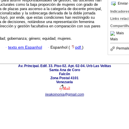
 para asumir responsabilidades de gestión, las docentes han
Enviar 
ucturales como la baja proporción de mujeres con grado de
ta de plazas para ascenso a la categoría de docente principal,
Indicadore
ucionalizadas y la sobrecarga derivada de la doble jornada
luyó, por ende, que estas condiciones han restringido su
Links rela
 de decisiones, notándose una representación femenina
Compartilh
 dirección y gestión facultativa en comparación con sus pares
Mais
dad; gobernanza; género; equidad; mujeres.
Mais
·
texto em Espanhol
·
Espanhol (
pdf
)
Permali
Av. Principal. Edif. 33. Piso 02. Apt. 02-04. Urb Las Velitas
Santa Ana de Coro
Falcón
Zona Postal 4101
Venezuela
iieakoinonia@gmail.com