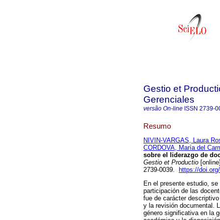
Gestio et Producti
Gerenciales
versão On-line
ISSN
2739-0
Resumo
NIVIN-VARGAS, Laura Ro
CORDOVA, María del Car
sobre el liderazgo de do
Gestio et Productio
[online
2739-0039.
https://doi.or
En el presente estudio, se
participación de las docen
fue de carácter descriptivo
y la revisión documental. 
género significativa en la 