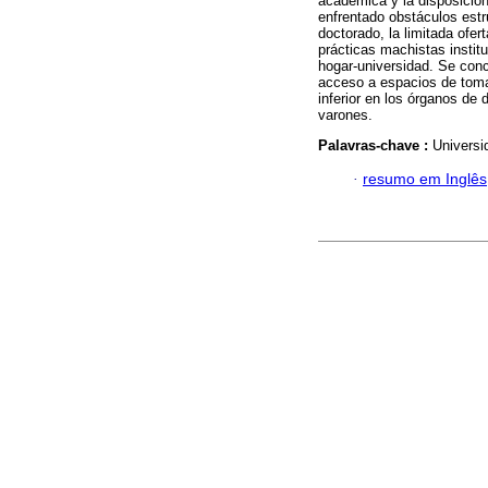
académica y la disposición
enfrentado obstáculos estr
doctorado, la limitada ofer
prácticas machistas instit
hogar-universidad. Se conc
acceso a espacios de toma
inferior en los órganos de
varones.
Palavras-chave :
Universi
·
resumo em Inglês