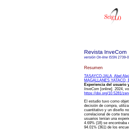
Revista InveCom
versión On-line
ISSN
2739-
Resumen
TASAYCO-JALA, Abel Alej
MAGALLANES YATACO, El
Experiencia del usuario 
InveCom
[online]. 2024, 
https://doi.org/10.5281/ze
El estudio tuvo como objeti
decisión de compra, utiliz
cuantitativo y un diseño n
correlacional de corte tra
usuarios tenían una experi
4.69% (18) se encontraba e
94.01% (361) de los encuest