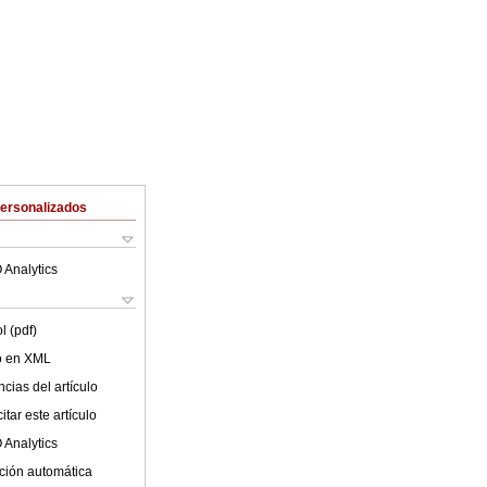
Personalizados
 Analytics
l (pdf)
lo en XML
cias del artículo
tar este artículo
 Analytics
ción automática