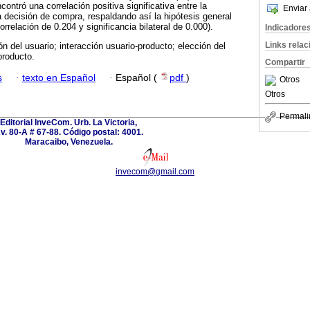
ntró una correlación positiva significativa entre la
Enviar 
a decisión de compra, respaldando así la hipótesis general
orrelación de 0.204 y significancia bilateral de 0.000).
Indicadore
Links rela
n del usuario; interacción usuario-producto; elección del
producto.
Compartir
s
·
texto en Español
·
Español (
pdf
)
Otros
Otros
Permali
Editorial InveCom. Urb. La Victoria,
v. 80-A # 67-88. Código postal: 4001.
Maracaibo, Venezuela.
invecom@gmail.com