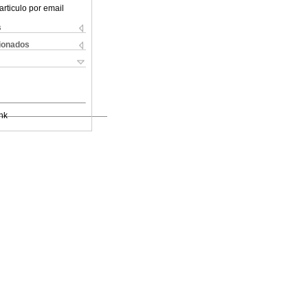
articulo por email
s
cionados
nk