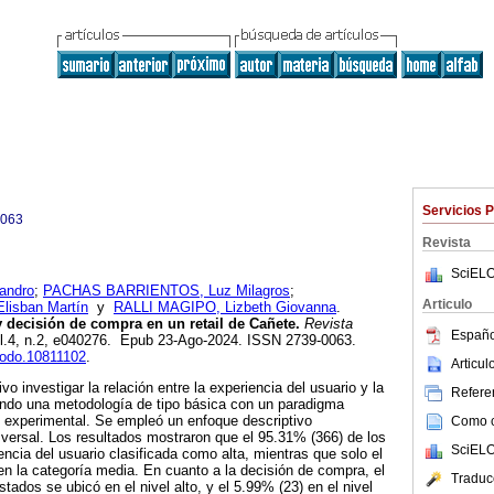
Servicios 
0063
Revista
SciELO
andro
;
PACHAS BARRIENTOS, Luz Milagros
;
Articulo
isban Martín
y
RALLI MAGIPO, Lizbeth Giovanna
.
y decisión de compra en un retail de Cañete.
Revista
Españo
vol.4, n.2, e040276. Epub 23-Ago-2024. ISSN 2739-0063.
nodo.10811102
.
Articu
vo investigar la relación entre la experiencia del usuario y la
Referen
ando una metodología de tipo básica con un paradigma
o experimental. Se empleó un enfoque descriptivo
Como ci
nsversal. Los resultados mostraron que el 95.31% (366) de los
SciELO
encia del usuario clasificada como alta, mientras que solo el
n la categoría media. En cuanto a la decisión de compra, el
Traduc
ados se ubicó en el nivel alto, y el 5.99% (23) en el nivel