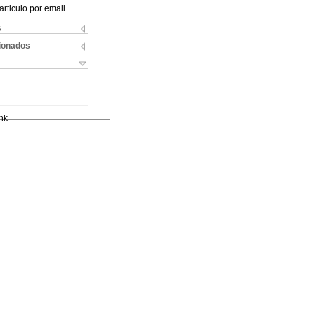
articulo por email
s
cionados
nk