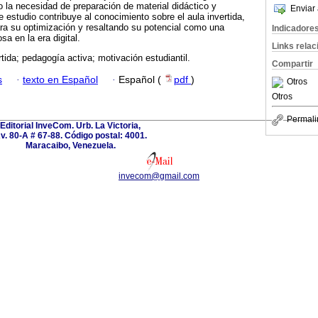
o la necesidad de preparación de material didáctico y
Enviar 
e estudio contribuye al conocimiento sobre el aula invertida,
ra su optimización y resaltando su potencial como una
Indicadore
sa en la era digital.
Links rela
rtida; pedagogía activa; motivación estudiantil.
Compartir
s
·
texto en Español
·
Español (
pdf
)
Otros
Otros
Permali
Editorial InveCom. Urb. La Victoria,
v. 80-A # 67-88. Código postal: 4001.
Maracaibo, Venezuela.
invecom@gmail.com