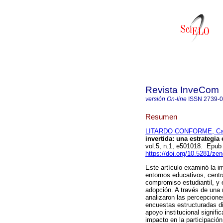
Revista InveCom
versión On-line
ISSN
2739-
Resumen
LITARDO CONFORME, Carl
invertida: una estrategia
vol.5, n.1, e501018. Epu
https://doi.org/10.5281/z
Este artículo examinó la i
entornos educativos, cent
compromiso estudiantil, y 
adopción. A través de una 
analizaron las percepcione
encuestas estructuradas d
apoyo institucional signifi
impacto en la participació