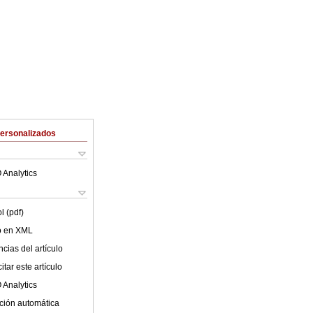
Personalizados
 Analytics
l (pdf)
lo en XML
cias del artículo
tar este artículo
 Analytics
ción automática