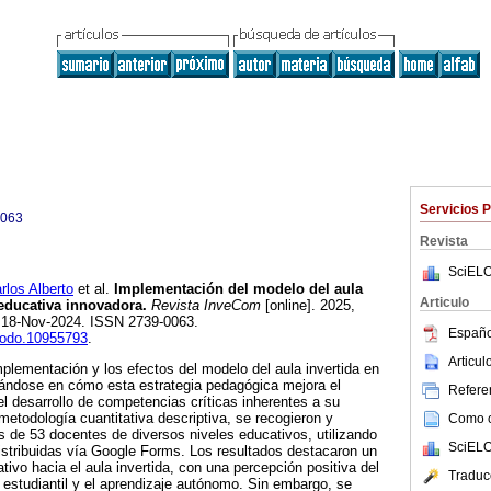
Servicios 
0063
Revista
SciELO
os Alberto
et al.
Implementación del modelo del aula
Articulo
 educativa innovadora.
Revista InveCom
[online]. 2025,
b 18-Nov-2024. ISSN 2739-0063.
Españo
enodo.10955793
.
Articu
mplementación y los efectos del modelo del aula invertida en
rándose en cómo esta estrategia pedagógica mejora el
Referen
el desarrollo de competencias críticas inherentes a su
metodología cuantitativa descriptiva, se recogieron y
Como ci
s de 53 docentes de diversos niveles educativos, utilizando
SciELO
istribuidas vía Google Forms. Los resultados destacaron un
cativo hacia el aula invertida, con una percepción positiva del
Traduc
n estudiantil y el aprendizaje autónomo. Sin embargo, se