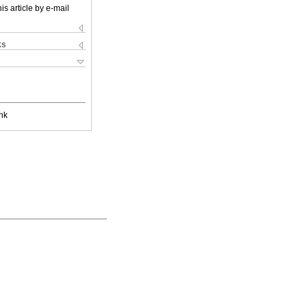
is article by e-mail
ks
nk