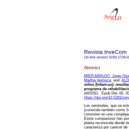
Revista InveCom
On-line version
ISSN
2739-
Abstract
MIER ARAUJO, Jorge Osw
Martha Verónica
and
ALD
niños (Infant-us): resul
programa de rehabilitació
e501051. Epub Dec 05, 2
https://doi.org/10.5281/z
Los senósidos, que se extr
(conocida también como Se
consisten en una compleja 
Estos compuestos han posib
planta reconocida desde ti
caracteriza por carecer d