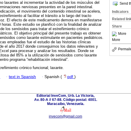
 laxantes al incrementar la actividad de los músculos del
Send th
terminaciones nerviosas presentes en la pared intestinal.
cación, el movimiento del contenido intestinal se acelera,
Indicators
estreñimiento al facilitar el tránsito a lo largo del tracto
Related lin
eloz. El efecto de este medicamento demora en manifestarse
0 horas. Este estudio se planificó con la finalidad de analizar
Share
 de los senósidos para tratar el estreñimiento crónico
átricos. El objetivo principal del presente trabajo es obtener
More
senósidos como laxante estimulante en pacientes pediátricos.
More
cas empleadas fue el estudio de las historias clínicas
sde el año 2017 donde conseguimos los datos relevantes y
Permali
Excel para procesar y analizar los resultados. Donde se
itosa del 85% a la utilización de senósidos como laxante
ntro programa “rehabilitación intestinal”.
reñimiento crónico funcional; laxante.
h
·
text in Spanish
·
Spanish (
pdf
)
Editorial InveCom. Urb. La Victoria,
Av. 80-A # 67-88. Código postal: 4001.
Maracaibo, Venezuela.
invecom@gmail.com