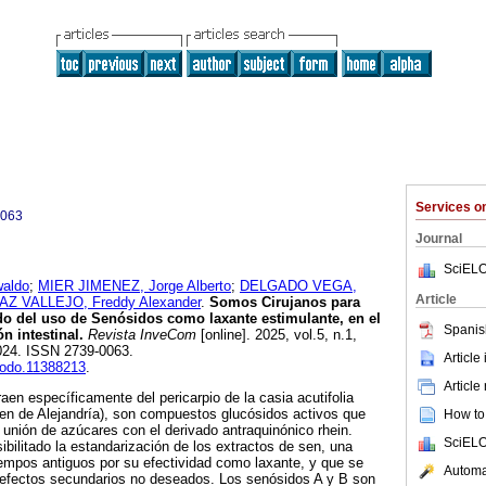
Services 
0063
Journal
SciELO
aldo
;
MIER JIMENEZ, Jorge Alberto
;
DELGADO VEGA,
Article
AZ VALLEJO, Freddy Alexander
.
Somos Cirujanos para
tado del uso de Senósidos como laxante estimulante, en el
Spanis
n intestinal.
Revista InveCom
[online]. 2025, vol.5, n.1,
024. ISSN 2739-0063.
Article
enodo.11388213
.
Article
aen específicamente del pericarpio de la casia acutifolia
n de Alejandría), son compuestos glucósidos activos que
How to 
unión de azúcares con el derivado antraquinónico rhein.
SciELO
ilitado la estandarización de los extractos de sen, una
empos antiguos por su efectividad como laxante, y que se
Automat
e efectos secundarios no deseados. Los senósidos A y B son