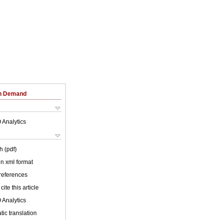
on Demand
 Analytics
h (pdf)
 in xml format
 references
cite this article
 Analytics
ic translation