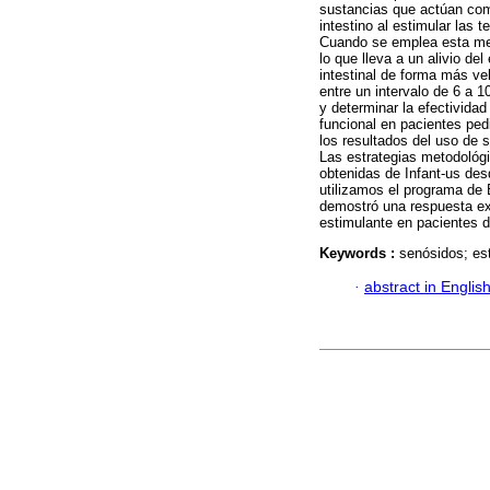
sustancias que actúan como
intestino al estimular las 
Cuando se emplea esta medi
lo que lleva a un alivio del 
intestinal de forma más v
entre un intervalo de 6 a 1
y determinar la efectividad
funcional en pacientes pedi
los resultados del uso de 
Las estrategias metodológi
obtenidas de Infant-us de
utilizamos el programa de 
demostró una respuesta ex
estimulante en pacientes de
Keywords :
senósidos; est
·
abstract in Englis