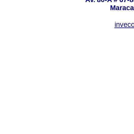
Maraca
invec