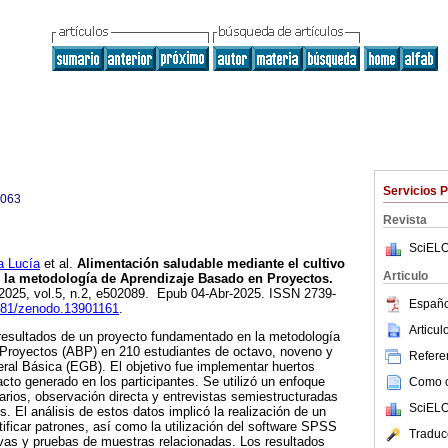
Servicios 
0063
Revista
SciELO
 Lucía
et al.
Alimentación saludable mediante el cultivo
Articulo
n la metodología de Aprendizaje Basado en Proyectos.
 2025, vol.5, n.2, e502089. Epub 04-Abr-2025. ISSN 2739-
Españo
5281/zenodo.13901161
.
Articu
 resultados de un proyecto fundamentado en la metodología
Proyectos (ABP) en 210 estudiantes de octavo, noveno y
Referen
al Básica (EGB). El objetivo fue implementar huertos
acto generado en los participantes. Se utilizó un enfoque
Como ci
arios, observación directa y entrevistas semiestructuradas
SciELO
s. El análisis de estos datos implicó la realización de un
tificar patrones, así como la utilización del software SPSS
Traduc
ivas y pruebas de muestras relacionadas. Los resultados