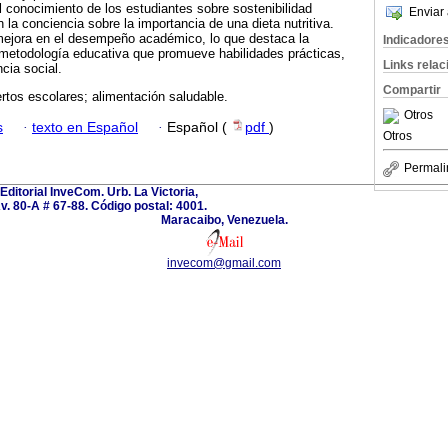
conocimiento de los estudiantes sobre sostenibilidad
Enviar 
 la conciencia sobre la importancia de una dieta nutritiva.
ejora en el desempeño académico, lo que destaca la
Indicadore
metodología educativa que promueve habilidades prácticas,
Links rela
cia social.
Compartir
tos escolares; alimentación saludable.
Otros
s
·
texto en Español
·
Español (
pdf
)
Otros
Permali
Editorial InveCom. Urb. La Victoria,
v. 80-A # 67-88. Código postal: 4001.
Maracaibo, Venezuela.
invecom@gmail.com