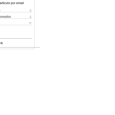
articulo por email
s
cionados
nk