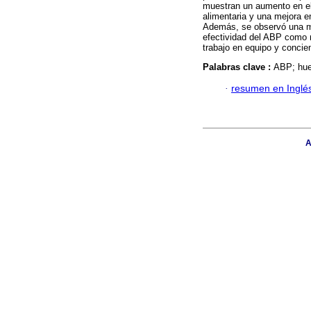
muestran un aumento en el 
alimentaria y una mejora en
Además, se observó una m
efectividad del ABP como 
trabajo en equipo y concien
Palabras clave :
ABP; huer
·
resumen en Inglé
A