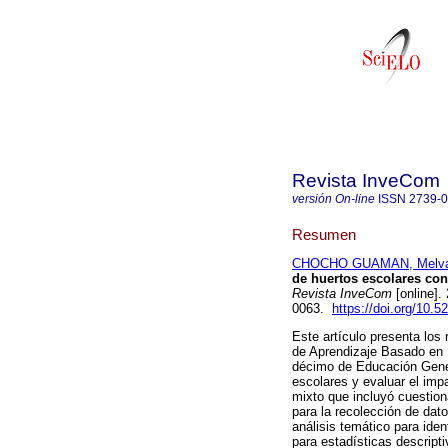
Revista InveCom
versión On-line
ISSN
2739-
Resumen
CHOCHO GUAMAN, Melva
de huertos escolares co
Revista InveCom
[online].
0063.
https://doi.org/10.
Este artículo presenta los
de Aprendizaje Basado en 
décimo de Educación Gener
escolares y evaluar el imp
mixto que incluyó cuestion
para la recolección de dato
análisis temático para iden
para estadísticas descript