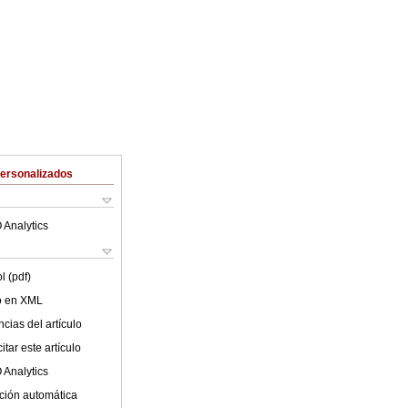
Personalizados
 Analytics
l (pdf)
lo en XML
cias del artículo
tar este artículo
 Analytics
ción automática