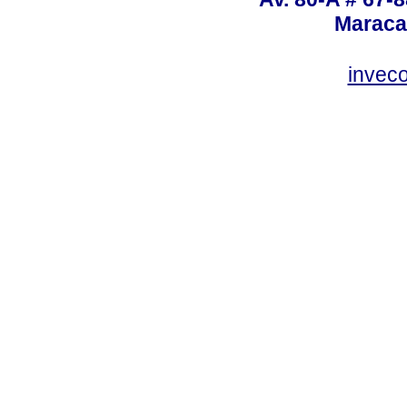
Maraca
invec