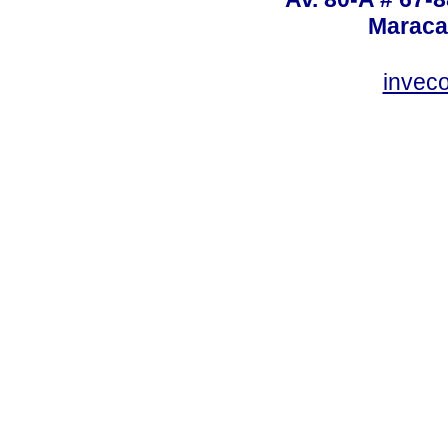
Maraca
invec