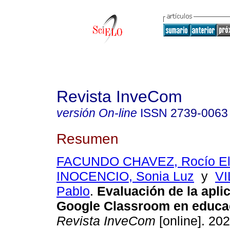
Revista InveCom
versión On-line
ISSN
2739-0063
Resumen
FACUNDO CHAVEZ, Rocío El
INOCENCIO, Sonia Luz
y
V
Pablo
.
Evaluación de la apli
Google Classroom en educaci
Revista InveCom
[online]. 202