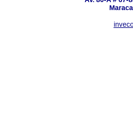
Maraca
invec