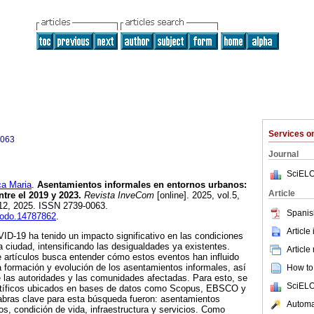
Services 
0063
Journal
SciELO
a Maria
.
Asentamientos informales en entornos urbanos:
Article
ntre el 2019 y 2023.
Revista InveCom
[online]. 2025, vol.5,
12, 2025. ISSN 2739-0063.
Spanis
enodo.14787862
.
Article
D-19 ha tenido un impacto significativo en las condiciones
a ciudad, intensificando las desigualdades ya existentes.
Article
e artículos busca entender cómo estos eventos han influido
la formación y evolución de los asentamientos informales, así
How to 
 las autoridades y las comunidades afectadas. Para esto, se
SciELO
entíficos ubicados en bases de datos como Scopus, EBSCO y
bras clave para esta búsqueda fueron: asentamientos
Automat
os, condición de vida, infraestructura y servicios. Como