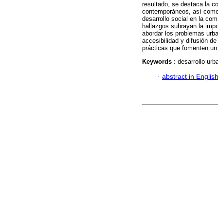
resultado, se destaca la c
contemporáneos, así como l
desarrollo social en la co
hallazgos subrayan la impo
abordar los problemas urba
accesibilidad y difusión de 
prácticas que fomenten un d
Keywords :
desarrollo urb
·
abstract in Englis