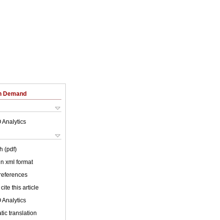
on Demand
 Analytics
h (pdf)
 in xml format
 references
cite this article
 Analytics
ic translation