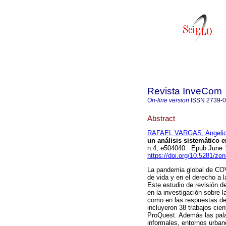
Revista InveCom
On-line version
ISSN
2739-
Abstract
RAFAEL VARGAS, Angelic
un análisis sistemático e
n.4, e504040. Epub June 
https://doi.org/10.5281/z
La pandemia global de COVI
de vida y en el derecho a l
Este estudio de revisión d
en la investigación sobre 
como en las respuestas de
incluyeron 38 trabajos ci
ProQuest. Además las pala
informales, entornos urban