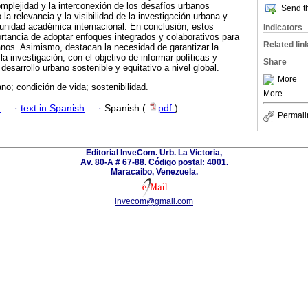
omplejidad y la interconexión de los desafíos urbanos
Send th
a relevancia y la visibilidad de la investigación urbana y
munidad académica internacional. En conclusión, estos
Indicators
rtancia de adoptar enfoques integrados y colaborativos para
Related lin
nos. Asimismo, destacan la necesidad de garantizar la
la investigación, con el objetivo de informar políticas y
Share
esarrollo urbano sostenible y equitativo a nivel global.
More
ano; condición de vida; sostenibilidad.
More
h
·
text in Spanish
·
Spanish (
pdf
)
Permali
Editorial InveCom. Urb. La Victoria,
Av. 80-A # 67-88. Código postal: 4001.
Maracaibo, Venezuela.
invecom@gmail.com