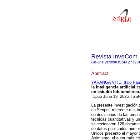
Revista InveCom
On-line version
ISSN
2739-
Abstract
YARANGA VITE, Italo Pau
la inteligencia artificia
un estudio bibliométrico
Epub June 19, 2025. ISS
La presente investigación t
en Scopus referente a la int
de decisiones de las empre
técnicas cuantitativas y u
seleccionaron 126 document
de datos publicados aumen
Unidos presentó el mayor 
Asimismo, el autor más cit