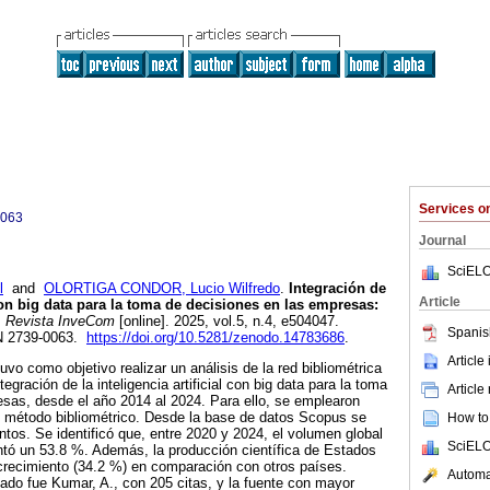
Services 
0063
Journal
SciELO
l
and
OLORTIGA CONDOR, Lucio Wilfredo
.
Integración de
Article
l con big data para la toma de decisiones en las empresas:
.
Revista InveCom
[online]. 2025, vol.5, n.4, e504047.
Spanis
N 2739-0063.
https://doi.org/10.5281/zenodo.14783686
.
Article
uvo como objetivo realizar un análisis de la red bibliométrica
egración de la inteligencia artificial con big data para la toma
Article
sas, desde el año 2014 al 2024. Para ello, se emplearon
n método bibliométrico. Desde la base de datos Scopus se
How to 
os. Se identificó que, entre 2020 y 2024, el volumen global
SciELO
tó un 53.8 %. Además, la producción científica de Estados
crecimiento (34.2 %) en comparación con otros países.
Automat
ado fue Kumar, A., con 205 citas, y la fuente con mayor