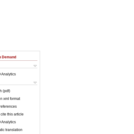
on Demand
 Analytics
h (pdf)
 in xml format
 references
cite this article
 Analytics
ic translation