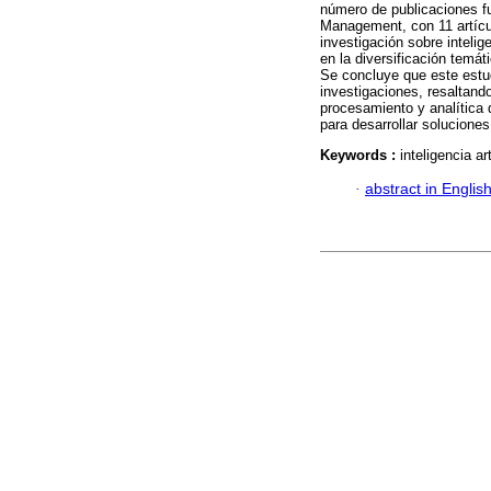
número de publicaciones fu
Management, con 11 artícul
investigación sobre intelige
en la diversificación temáti
Se concluye que este estud
investigaciones, resaltand
procesamiento y analítica 
para desarrollar solucione
Keywords :
inteligencia ar
·
abstract in Englis