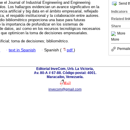
e el Journal of Industrial Engineering and Engineering
Send th
os. Los hallazgos evidencian un avance significativo en la
ncia artificial y big data en el ámbito empresarial, reflejado
Indicators
ca, el respaldo institucional y la colaboración entre autores.
Related lin
io bibliométrico proporciona una base para futuras
o la importancia de profundizar en los sistemas de
Share
de datos, así como en los recursos tecnológicos necesarios
s que optimicen la toma de decisiones empresariales.
More
More
tificial; toma de decisiones; bibliométrico.
Permali
h
·
text in Spanish
·
Spanish (
pdf
)
Editorial InveCom. Urb. La Victoria,
Av. 80-A # 67-88. Código postal: 4001.
Maracaibo, Venezuela.
invecom@gmail.com