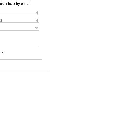
is article by e-mail
ks
nk