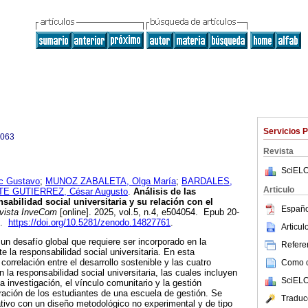
Servicios 
0063
Revista
SciELO
c Gustavo
;
MUNOZ ZABALETA, Olga María
;
BARDALES,
Articulo
 GUTIERREZ, César Augusto
.
Análisis de las
abilidad social universitaria y su relación con el
Españo
ista InveCom
[online]. 2025, vol.5, n.4, e504054. Epub 20-
3.
https://doi.org/10.5281/zenodo.14827761
.
Articu
 un desafío global que requiere ser incorporado en la
Referen
 la responsabilidad social universitaria. En esta
 correlación entre el desarrollo sostenible y las cuatro
Como ci
a responsabilidad social universitaria, las cuales incluyen
SciELO
la investigación, el vínculo comunitario y la gestión
oración de los estudiantes de una escuela de gestión. Se
Traduc
tivo con un diseño metodológico no experimental y de tipo