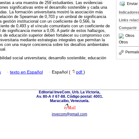
cuestas a una muestra de 259 estudiantes. Las evidencias
Enviar 
iones significativas entre el desarrollo sostenible y cada una
das. La formación universitaria mostró la asociación más
Indicadore
rrelación de Spearman de 0,703 y un umbral de significancia
Links rela
 gestión institucional con un coeficiente de 0,566, la
ciente de 0,493 y el vínculo comunitario con un coeficiente de
Compartir
 de significancia menor a 0,05. A partir de estos hallazgos,
os de educación superior deben fortalecer su compromiso con
Otros
niversitaria mediante estrategias integrales que permitan la
Otros
les con una mayor conciencia sobre los desafíos ambientales
ual.
Permali
ilidad social universitaria; desarrollo sostenible; educación
s
·
texto en Español
·
Español (
pdf
)
Editorial InveCom. Urb. La Victoria,
Av. 80-A # 67-88. Código postal: 4001.
Maracaibo, Venezuela.
invecom@gmail.com