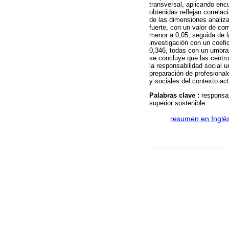
transversal, aplicando en
obtenidas reflejan correlac
de las dimensiones analiza
fuerte, con un valor de co
menor a 0,05, seguida de la
investigación con un coefi
0,346, todas con un umbral
se concluye que las centr
la responsabilidad social u
preparación de profesiona
y sociales del contexto act
Palabras clave :
responsab
superior sostenible.
·
resumen en Inglé