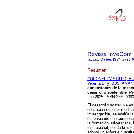
Revista InveCom
versión On-line
ISSN
2739-
Resumen
CORONEL CASTILLO, Eri
Vicenta Li
y
BUSTAMANTE
dimensiones de la respons
desarrollo sostenible.
Rev
Jun-2025. ISSN 2739-006
El desarrollo sostenible es
educación superior mediante
investigación, se evalúa la
dimensiones que componen l
la formación universitaria, 
institucional, desde la val
adoptó un enfoque cuantita