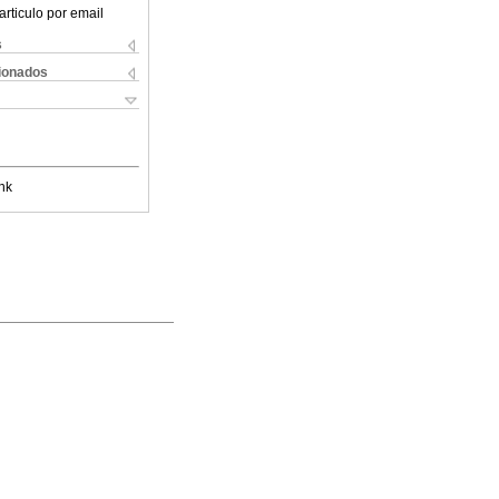
articulo por email
s
cionados
nk