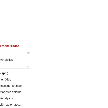
Personalizados
 Analytics
l (pdf)
lo en XML
cias del artículo
tar este artículo
 Analytics
ción automática