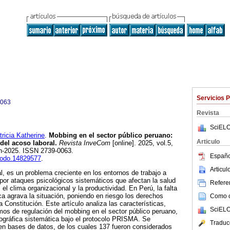
Servicios 
0063
Revista
SciELO
cia Katherine
.
Mobbing en el sector público peruano:
Articulo
 del acoso laboral.
Revista InveCom
[online]. 2025, vol.5,
n-2025. ISSN 2739-0063.
Españo
enodo.14829577
.
Articu
l, es un problema creciente en los entornos de trabajo a
o por ataques psicológicos sistemáticos que afectan la salud
Referen
 el clima organizacional y la productividad. En Perú, la falta
ca agrava la situación, poniendo en riesgo los derechos
Como ci
a Constitución. Este artículo analiza las características,
SciELO
s de regulación del mobbing en el sector público peruano,
iográfica sistemática bajo el protocolo PRISMA. Se
Traduc
s en bases de datos, de los cuales 137 fueron considerados