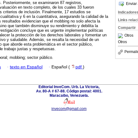
os. Posteriormente, se examinaron 87 registros,
Enviar 
aluación en texto completo, de los cuales 33 fueron
s criterios de inclusión. Finalmente, 17 estudios se
Indicadore
cualitativa y 6 en la cuantitativa, asegurando la calidad de la
Links rela
s resultados evidencian que el mobbing no solo afecta la
 sino que también disminuye su rendimiento y debilita la
Compartir
vestigación concluye que es urgente implementar políticas
alecer la protección de los derechos laborales y fomentar un
Otros
tivo y saludable. Además, se resalta la necesidad de un
Otros
 que aborde esta problemática en el sector público,
e trabajo justas y respetuosas.
Permali
oral; mobbing; sector público.
s
·
texto en Español
·
Español (
pdf
)
Editorial InveCom. Urb. La Victoria,
Av. 80-A # 67-88. Código postal: 4001.
Maracaibo, Venezuela.
invecom@gmail.com