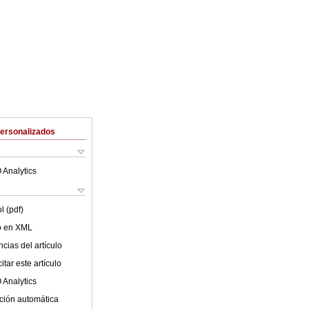
Personalizados
 Analytics
l (pdf)
lo en XML
cias del artículo
tar este artículo
 Analytics
ción automática