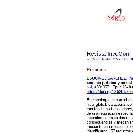
Revista InveCom
versión On-line
ISSN
2739-
Resumen
ESQUIVEL SANCHEZ, Patri
análisis jurídico y social
n.4, e504057. Epub 25-Ju
https://doi.org/10.5281/z
El mobbing, o acoso labora
nivel global, caracterizad
mental de los trabajadores,
de una regulación específi
laborales establecidos en l
consecuencias y mecanismo
mediante una revisión bibl
identificaron 157 registro