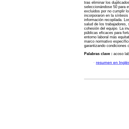
tras eliminar los duplicad
seleccionándose 50 para ev
excluidos por no cumplir lo
incorporaron en la síntesis 
información recopilada. Lo
salud de los trabajadores,
cohesión del equipo. La in
públicas eficaces para fort
entorno laboral más equita
marco normativo específico
garantizando condiciones d
Palabras clave :
acoso lab
·
resumen en Inglé