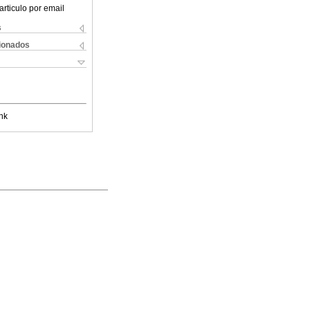
articulo por email
s
cionados
nk