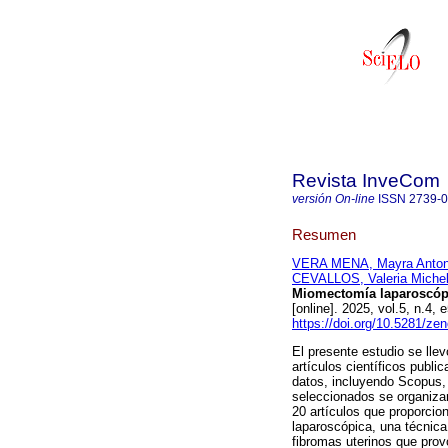
Revista InveCom
versión On-line
ISSN
2739-
Resumen
VERA MENA, Mayra Anton
CEVALLOS, Valeria Michel
Miomectomía laparoscópi
[online]. 2025, vol.5, n.
https://doi.org/10.5281/z
El presente estudio se lle
artículos científicos publ
datos, incluyendo Scopus,
seleccionados se organizar
20 artículos que proporcio
laparoscópica, una técnica
fibromas uterinos que prov