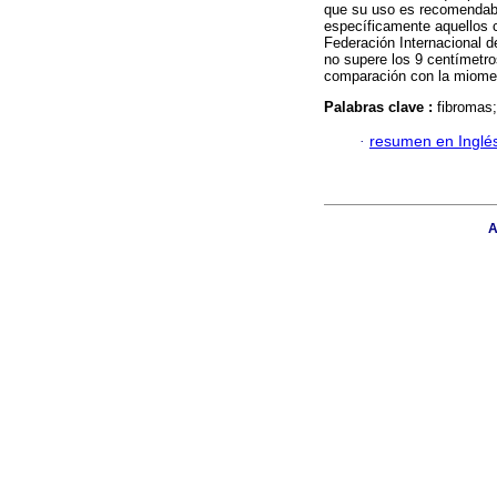
que su uso es recomendabl
específicamente aquellos c
Federación Internacional 
no supere los 9 centímetro
comparación con la miomec
Palabras clave :
fibromas;
·
resumen en Inglé
A