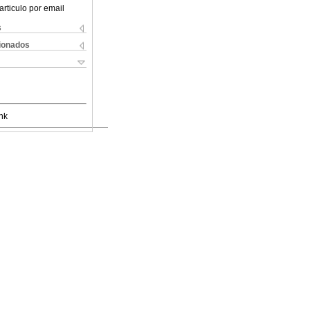
articulo por email
s
cionados
nk