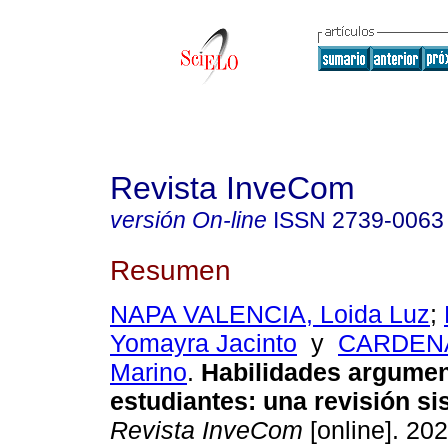
Revista InveCom
versión On-line
ISSN
2739-0063
Resumen
NAPA VALENCIA, Loida Luz
;
Yomayra Jacinto
y
CARDENA
Marino
.
Habilidades argumen
estudiantes: una revisión si
Revista InveCom
[online]. 202