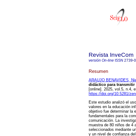
Revista InveCom
versión On-line
ISSN
2739-
Resumen
ARAUJO BENAVIDES, Nie
didáctico para transmitir
[online]. 2025, vol.5, n.
https://doi.org/10.5281/z
Este estudio analizó el us
valores en la educación inf
objetivo fue determinar la 
fundamentales para la conv
comunicación. La investiga
muestra de 80 niños de 4 a
seleccionados mediante un
y un nivel de confianza de