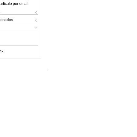
articulo por email
s
cionados
nk