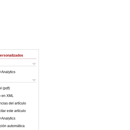
Personalizados
 Analytics
l (pdf)
lo en XML
cias del artículo
tar este artículo
 Analytics
ción automática