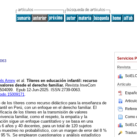
Servicios 
0063
Revista
SciELO
ls Arnny
et al.
Títeres en educación infantil: recurso
Articulo
 valores desde el derecho familiar.
Revista InveCom
4, e504099. Epub 12-Jun-2025. ISSN 2739-0063.
Españo
enodo.15009171
.
Articu
o de los títeres como recurso didáctico para la enseñanza de
antil en Perú, con un enfoque en el derecho familiar. El
Referen
eficacia de los títeres en la transmisión de valores
ivencia familiar, como el respeto, la empatía y la
Como ci
ción sigue un enfoque cuantitativo y se basa en una
SciELO
 6 años y 40 docentes, para un total de 120 sujetos
 muestreo no probabilístico, con un margen de error del 8 %
Traduc
l 95 %. Se emplearon cuestionarios y análisis estadístico