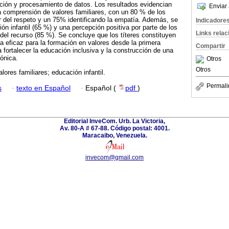
lación y procesamiento de datos. Los resultados evidencian
Enviar 
la comprensión de valores familiares, con un 80 % de los
r del respeto y un 75% identificando la empatía. Además, se
Indicadore
ión infantil (65 %) y una percepción positiva por parte de los
Links rela
 del recurso (85 %). Se concluye que los títeres constituyen
 eficaz para la formación en valores desde la primera
Compartir
a fortalecer la educación inclusiva y la construcción de una
ónica.
Otros
Otros
valores familiares; educación infantil.
Permali
s
·
texto en Español
·
Español (
pdf
)
Editorial InveCom. Urb. La Victoria,
Av. 80-A # 67-88. Código postal: 4001.
Maracaibo, Venezuela.
invecom@gmail.com