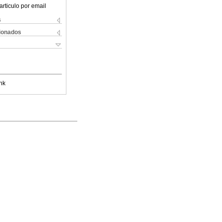
articulo por email
s
cionados
nk