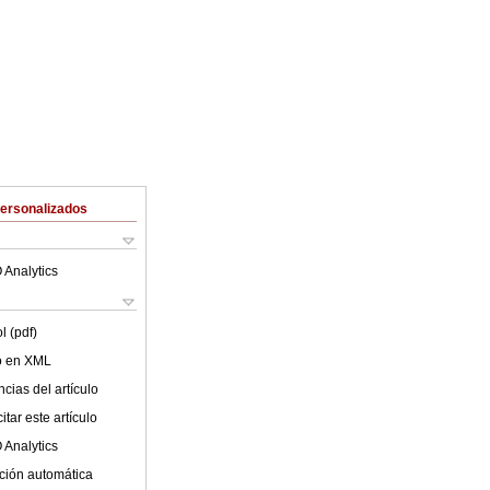
Personalizados
 Analytics
l (pdf)
lo en XML
cias del artículo
tar este artículo
 Analytics
ción automática