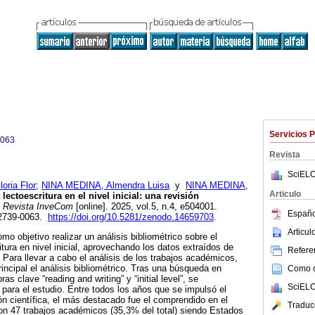
Servicios 
0063
Revista
SciELO
ria Flor
;
NINA MEDINA, Almendra Luisa
y
NINA MEDINA,
Articulo
lectoescritura en el nivel inicial: una revisión
Revista InveCom
[online]. 2025, vol.5, n.4, e504001.
Españo
 2739-0063.
https://doi.org/10.5281/zenodo.14659703
.
Articu
mo objetivo realizar un análisis bibliométrico sobre el
itura en nivel inicial, aprovechando los datos extraídos de
Referen
Para llevar a cabo el análisis de los trabajos académicos,
cipal el análisis bibliométrico. Tras una búsqueda en
Como ci
as clave “reading and writing” y “initial level”, se
SciELO
 para el estudio. Entre todos los años que se impulsó el
ón científica, el más destacado fue el comprendido en el
Traduc
on 47 trabajos académicos (35,3% del total) siendo Estados