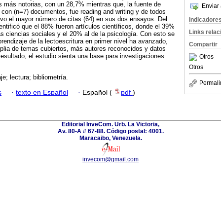
s más notorias, con un 28,7% mientras que, la fuente de
Enviar 
 con (n=7) documentos, fue reading and writing y de todos
uvo el mayor número de citas (64) en sus dos ensayos. Del
Indicadore
entificó que el 88% fueron artículos científicos, donde el 39%
Links rela
as ciencias sociales y el 20% al de la psicología. Con esto se
rendizaje de la lectoescritura en primer nivel ha avanzado,
Compartir
lia de temas cubiertos, más autores reconocidos y datos
resultado, el estudio sienta una base para investigaciones
Otros
Otros
je; lectura; bibliometría.
Permali
s
·
texto en Español
·
Español (
pdf
)
Editorial InveCom. Urb. La Victoria,
Av. 80-A # 67-88. Código postal: 4001.
Maracaibo, Venezuela.
invecom@gmail.com