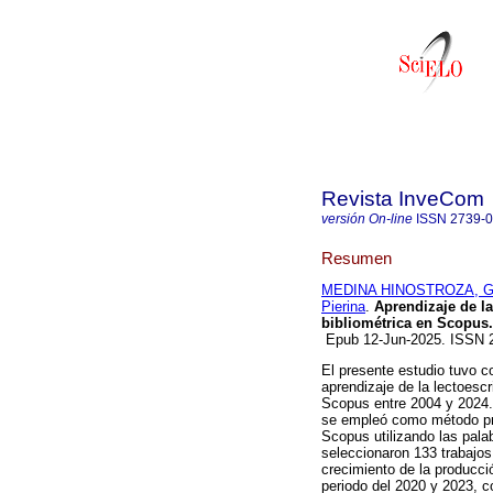
Revista InveCom
versión On-line
ISSN
2739-
Resumen
MEDINA HINOSTROZA, Glo
Pierina
.
Aprendizaje de la 
bibliométrica en Scopus.
Epub 12-Jun-2025. ISSN
El presente estudio tuvo co
aprendizaje de la lectoescr
Scopus entre 2004 y 2024. 
se empleó como método prin
Scopus utilizando las palabr
seleccionaron 133 trabajos
crecimiento de la producci
periodo del 2020 y 2023, c