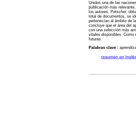
Unidos una de las nacione
publicación más relevante,
los autores, Petscher, obt
total de documentos, se id
pertenecían al ámbito de l
concluye que el área del ap
con una selección más amp
vitales disponibles. Como 
futuras.
Palabras clave :
aprendiza
·
resumen en Inglé