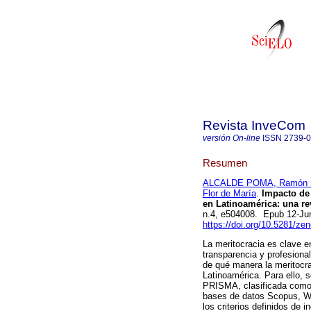
Revista InveCom
versión On-line
ISSN
2739-
Resumen
ALCALDE POMA, Ramón 
Flor de María
.
Impacto de 
en Latinoamérica: una re
n.4, e504008. Epub 12-Ju
https://doi.org/10.5281/z
La meritocracia es clave en 
transparencia y profesional
de qué manera la meritocra
Latinoamérica. Para ello, 
PRISMA, clasificada como b
bases de datos Scopus, We
los criterios definidos de 