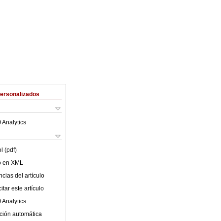
Personalizados
 Analytics
l (pdf)
lo en XML
cias del artículo
tar este artículo
 Analytics
ción automática