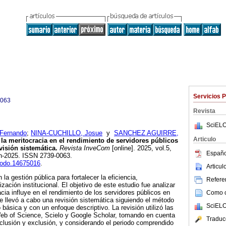
Servicios 
0063
Revista
SciELO
Fernando
;
NINA-CUCHILLO, Josue
y
SANCHEZ AGUIRRE,
Articulo
la meritocracia en el rendimiento de servidores públicos
visión sistemática.
Revista InveCom
[online]. 2025, vol.5,
Españo
n-2025. ISSN 2739-0063.
enodo.14675016
.
Articu
la gestión pública para fortalecer la eficiencia,
Referen
ización institucional. El objetivo de este estudio fue analizar
cia influye en el rendimiento de los servidores públicos en
Como ci
se llevó a cabo una revisión sistemática siguiendo el método
SciELO
ásica y con un enfoque descriptivo. La revisión utilizó las
b of Science, Scielo y Google Scholar, tomando en cuenta
Traduc
inclusión y exclusión, y considerando el periodo comprendido