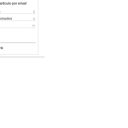
articulo por email
s
cionados
nk