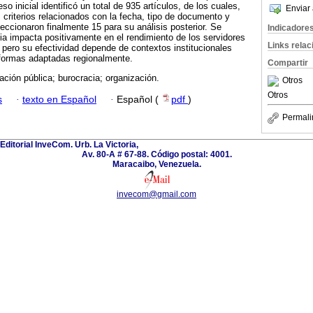
o inicial identificó un total de 935 artículos, de los cuales,
Enviar 
criterios relacionados con la fecha, tipo de documento y
eccionaron finalmente 15 para su análisis posterior. Se
Indicadore
ia impacta positivamente en el rendimiento de los servidores
Links rela
 pero su efectividad depende de contextos institucionales
eformas adaptadas regionalmente.
Compartir
ación pública; burocracia; organización.
Otros
Otros
s
·
texto en Español
·
Español (
pdf
)
Permali
Editorial InveCom. Urb. La Victoria,
Av. 80-A # 67-88. Código postal: 4001.
Maracaibo, Venezuela.
invecom@gmail.com