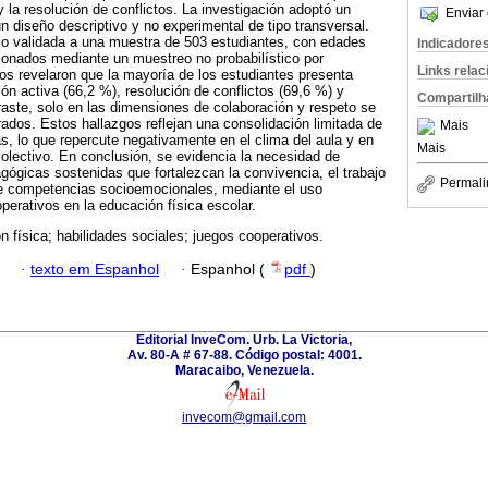
 la resolución de conflictos. La investigación adoptó un
Enviar 
n diseño descriptivo y no experimental de tipo transversal.
ejo validada a una muestra de 503 estudiantes, con edades
Indicadore
ionados mediante un muestreo no probabilístico por
Links rela
os revelaron que la mayoría de los estudiantes presenta
ión activa (66,2 %), resolución de conflictos (69,6 %) y
Compartilh
aste, solo en las dimensiones de colaboración y respeto se
dos. Estos hallazgos reflejan una consolidación limitada de
Mais
as, lo que repercute negativamente en el clima del aula y en
Mais
colectivo. En conclusión, se evidencia la necesidad de
agógicas sostenidas que fortalezcan la convivencia, el trabajo
Permali
 de competencias socioemocionales, mediante el uso
perativos en la educación física escolar.
n física; habilidades sociales; juegos cooperativos.
·
texto em Espanhol
·
Espanhol (
pdf
)
Editorial InveCom. Urb. La Victoria,
Av. 80-A # 67-88. Código postal: 4001.
Maracaibo, Venezuela.
invecom@gmail.com