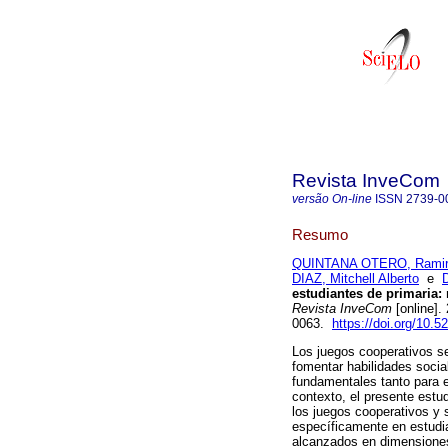
Revista InveCom
versão On-line
ISSN
2739-0
Resumo
QUINTANA OTERO, Ramiro
DIAZ, Mitchell Alberto
e
estudiantes de primaria: 
Revista InveCom
[online].
0063.
https://doi.org/10.
Los juegos cooperativos s
fomentar habilidades socia
fundamentales tanto para e
contexto, el presente estud
los juegos cooperativos y 
específicamente en estudian
alcanzados en dimensiones 