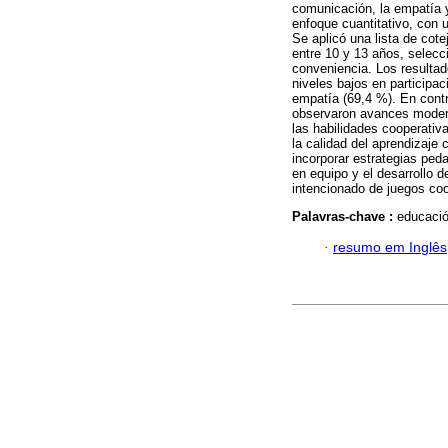
comunicación, la empatía y
enfoque cuantitativo, con u
Se aplicó una lista de cot
entre 10 y 13 años, selecc
conveniencia. Los resultad
niveles bajos en participac
empatía (69,4 %). En contr
observaron avances modera
las habilidades cooperativ
la calidad del aprendizaje 
incorporar estrategias ped
en equipo y el desarrollo
intencionado de juegos coo
Palavras-chave :
educació
·
resumo em Inglês