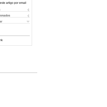
este artigo por email
s
cionados
ar
nk