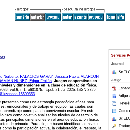
Serviços P
063
Journal
SciELO
 Norberto
;
PALACIOS GARAY, Jessica Paola
;
ALARCON
Artigo
DAMIAN NUNEZ, Edgar Froilán
.
Juegos cooperativos en
niveles y dimensiones en la clase de educación física.
Espanh
 2026, vol.6, n.1, e601075. Epub 21-Jul-2025. ISSN 2739-
5281/zenodo.15509353
.
Artigo
e presentan como una estrategia pedagógica eficaz para
Referên
les, emocionales y de trabajo en equipo, las cuales son
l aprendizaje como para la convivencia escolar. En este
Como ci
io tuvo como objetivo analizar los niveles de desarrollo de
SciELO
sus principales dimensiones en el área de educación física,
tes de primaria. Para ello, se buscó identificar los niveles
Traduç
como la participación activa, la colaboración, el respeto, la