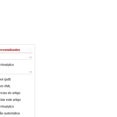
ersonalizados
 Analytics
ol (pdf)
 em XML
cias do artigo
tar este artigo
 Analytics
ão automática